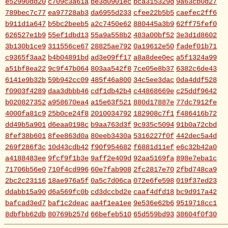
e52990dd20
c709c3a61a
be3d0901ec
bca315329d
9a63cb0d27
789bec7c77
ea97728ab3
da6955d233
cfee22b5b5
caefec2ff6
b911d1a647
b5bc2beeb5
a2c7450e62
880445a3b9
62ff75fef0
626527e1b9
55ef1dbd13
55a9a558b2
483a00bf52
3e3d1d8602
3b130b1ce9
311556ce67
28825ae792
0a19612e50
fadef01b71
c9365f3aa2
b4b04891bd
ad3e09ff17
a8a8dee0ec
a5f1324a99
a51bf8ea22
9c9f47b064
803aa542f8
7ce05e8b37
6382c6de43
6141e9b32b
59b942cc09
485f46a800
34c5ee3dac
0da4ddf528
f0903f4289
daa3dbbb46
cdf1db42b4
c44868669e
c25ddf9642
b020827352
a958670ea4
a15e63f521
880d17887e
77dc7912fe
4000fa81c9
25b0ce24f8
2010034792
182908c7f1
f486416b72
dd49b5a901
d6eaa0198c
b9aa763d3f
9c935c5094
91b0a72cbd
8fef38b601
8fee863d0a
80eeb3430a
5316227f0f
442dec5a4d
269f286f3c
10d43cdb42
f90f954682
f6881d11ef
e6c32b42a0
a4188483ee
9fcf9f1b3e
9aff2e409d
92aa5169fa
898e7eba1c
71706b56e0
710f4cd996
60e7fab908
2fc2817e70
2fbd748ca9
2bc2c23116
18ae976a5f
0a5c7d06ca
072e6fe598
019f37ed23
ddabb15a90
d6a569fc0b
cd3dccbd2e
caaf4dfd18
bc9d917a42
bafcad3ed7
baf1c2deac
aa4f1ea1ee
9e536e62b6
9519718cc1
8dbfbb62db
80769b257d
66befeb510
65d559bd93
38604f0f30
2c7c77c0e3
1d7df4821b
eb3fa731cd
ca1398119b
c8cb07711a