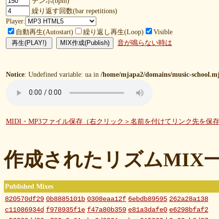
テンポ(bpm)
繰り返す回数(bar repetitions)
Player:
自動再生(Autostart)
繰り返し再生(Loop)
Visible
音が鳴らない時は
Notice
: Undefined variable: ua in
/home/mjapa2/domains/music-school.mj
MIDI・MP3ファイル保存（右クリック＞名前を付けてリンク先を保
作成されたリズムMIX
Published Mixes
820570df29
0b8885101b
0308eaa12f
6ebdb89595
262a28a138
c11086934d
f978935f1e
f47a80b359
e81a3dafe0
e6298bfaf2