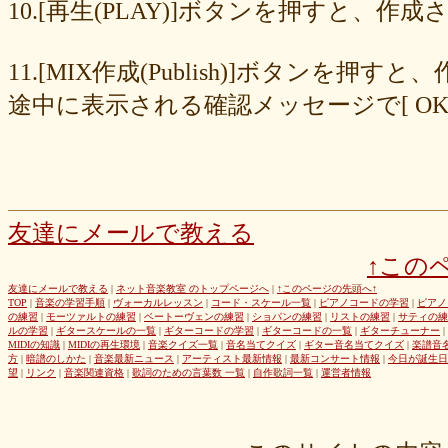
8cc6216226
859558fa7b
6d6b2688e7
6c20b0ea3b
6c17d59fb6
10.[再生(PLAY)]ボタンを押すと、
680392e3ca
67efe92fc1
424d8f7433
31dcb76251
f39402e7af
e8249017d4
e61e37969b
dad2acfe86
d65d23faa5
c971c479a3
11.[MIX作成(Publish)]ボタン
b8c89e652c
a049cc5cb0
9549b74be6
9464a5a754
75bc5fddef
72327b81ad
64766afcb0
5982faf785
37b81fb37a
2626069af6
途中に表示される確認メッセージで[ O
163476afd5
ff11537725
e56596ec21
d07f6cc27f
bc31193a8e
b79e0a5a4a
99b9b052b9
8987ee54c7
7f346ddcae
763b797cad
69ea046f5f
66b9ebbc79
6166771447
5fed773abd
52efdfc022
29a19c444a
23eaa364d1
1e8ba00bed
cf0487c553
b0e896a527
6e4bf24d1f
6219e85d0b
54b712bc18
3b63acaeed
dda20b294f
d538875846
bc97ffa855
a92c82a9b9
a87040e19c
a5c7798f47
友達にメールで教える
8d0b76a51f
82cd07e425
6e992b6590
6ba2b88ccf
68bb537805
↑この
463602b28b
26f9005f27
26e2f19a95
143f1b41c9
f4bf1a464f
e9191eb03d
caa6d4fba0
c9cc389c55
a8efcaad6c
87d3fa1850
友達にメールで教える
|
ネット音楽教室 のトップページへ
|
↑このページの先頭へ↑
TOP
|
音楽の学習手順
|
ヴォーカルレッスン
|
コード・スケール一覧
|
ピアノコードの学習
|
ピアノ
822c8a2221
6c9555584d
690bfb6814
64c135d1a2
402acec68f
の練習
|
モーツァルトの練習
|
ベートーヴェンの練習
|
ショパンの練習
|
リストの練習
|
サティの練
3365c53218
1f25023966
1399a07846
f964840e51
e9a7a614e7
ルの学習
|
ギタースケールの一覧
|
ギターコードの学習
|
ギターコードの一覧
|
ギターチューナー
|
MIDIの知識
|
MIDIの再生環境
|
音楽クイズ一覧
|
音名当てクイズ
|
ギター音名当てクイズ
|
楽譜音
c88b4e964f
b8da4c2285
b270827c51
8ebdef9f49
6e4d158010
方
|
暗譜のしかた
|
音楽最新ニュース
|
アーティスト最新情報
|
最新コンサート情報
|
今日が誕生日
42cb27f1d3
0f4040bbb4
04cf47f62f
df03296293
c36fe2da58
望
|
リンク
|
音楽関連資格
|
歌詞のための言葉数 一覧
|
自作歌詞一覧
|
運営者情報
c3480e1459
bf22798100
b8bf8db0a1
94ec67beb2
7c0e41411e
675194818b
406ca09894
28a161410e
1b26c7bbdf
105e2c2047
e7a96595b3
d635518744
c434a34b3f
b915735725
b52c835867