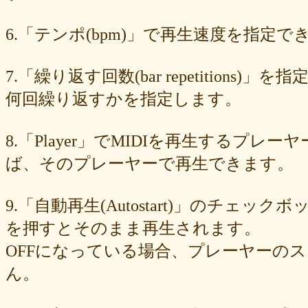
89e6983403
8533fa9130
781846e9cb
6b9f362c23
4e887b24b9
3ead6ea83a
08f33c49f1
f03e2db100
e9d79dc0cc
d10d20337c
6.「テンポ(bpm)」で再生速度を指定でき
bc4e86d124
a86454d5af
a21fbd24dc
8ea728273f
77fab01bea
73468471cf
086bf9fcae
f839ea6eb8
f59ab6f876
d4f92dc6f9
c81b0593c1
bc301c5458
b9b05c1c30
b77b06e8c8
b6c669ff01
7.「繰り返す回数(bar repetitio
96e88e2e7c
73522421d7
542712bc73
525a28a776
4086a90e60
何回繰り返すかを指定します。
0823766053
ff7e40cee8
c883974f52
b0b41f52fa
96116e3c1b
87fe98e89a
8247dd5d17
7c7c130e4a
7518e463a7
56dc16e387
51b2dae66f
3e795bcaec
010563934b
f49c4744b8
e5442af73b
8.「Player」でMIDIを再生する
dfc745d5b5
d0cad829d6
c6b827ad20
c3e63aff18
b656d3e82d
ad6f7dcfc9
ac69c327de
a7f6790d33
a64b08cffb
a30f12f95e
ば、そのプレーヤーで再生できます。
7b05f8138c
78e8adf757
74d31e65fd
66e2116aa7
61d4328ed8
4398a04500
15ad0d5259
e3c007bff4
de7baa6c15
dc7d006232
9.「自動再生(Autostart)」のチェッ
d9dd0eed7c
cced980bc0
b819610aad
8a1c0c81c0
7cf839275e
74873024c5
71e43fd74b
686dea5b28
5fec00f440
22da2c0e9d
を押すとそのまま再生されます。
0aa68fdc23
0a6164721d
daf1370064
d5ee40fc36
ce89d42943
OFFになっている場合、プレーヤーの
c90746f212
a931ac536a
97e8004df8
91c7ed5598
6ccae8b4c8
677439c6fd
563e6c698d
446eac72db
226c3f614f
213395174a
ん。
19020e22e4
0c727ebe85
0856871099
eb982325ec
e9cbf25271
b9d1d00184
b8045b96ff
a321d82208
a2a831ffc6
9a9bb290cf