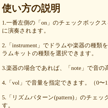
ba23f8e41e
af4394c99f
6d38537a62
620015f88b
42a29f8e54
使い方の説明
0ec360312d
faa9413074
edf12ab6c3
dee16d27c4
b5b6539562
9fcce57df6
8b24beae51
89d4f1bbdd
856c39952d
8288cef79d
4c796286c6
340ad882e1
1568abddff
0de2e30836
02998e587d
1.一番左側の「on」のチェックボック
d5377cd92c
d0dd3cb603
c59ba222c9
b8ad097d47
9f659fd909
に演奏されます。
9ef6ebcac2
99ce8a767d
924d9cb69e
924420a7a3
90274bff4e
7c5e32d3ed
6e70005023
6b6957415e
5e80ad5293
5095988ef6
4b7930b4d0
2038b53613
1ec36c4061
e46b239a6b
db1c936d78
2.「instrument」でドラムや楽器の種
d8e87cf486
d836b49a9d
d76a3e8c23
b9fed15d2b
b38ab1d1b8
ab588df87c
a4e75e4c92
a204a61a9b
a08fde1570
a01087c2be
ラムキットの種類を選択できます。
83d205db59
8058ee16b9
6709558878
49f63675b9
15ebcaa807
f447739453
f1c0d3dc34
da42cb1955
c62458f813
b37a74366d
3.楽器の場合であれば、「note」で音
b2fa6b2e85
b0ebace0d4
aa7f949dad
a558c898d9
6c1bd04085
4cdc426d81
3cd561418e
1182b99ba6
00e292a1f5
e186dc0158
d654560420
c7b6a2d824
c2d4263ad3
b6a3ebae49
a1d5a5a815
4.「vol」で音量を指定できます。（0〜1
8e583fa566
7ad1494187
730004aebd
6885987d16
65cfc3bafc
549cd673c1
46826ddb7d
1f3db7da4f
f7f3aaefdc
d492166dd6
c03ee6ed7d
b6644f8493
9cbe0408c7
84b5762063
62a6327de0
5.「リズムパターン(pattern)」の
628225f82f
52edae9aa8
18f5335287
1268752f8b
07c8575aba
す。
d9a6669c89
c7bdea50cf
b0028a39c5
a18acc69c9
a0d1cb27ad