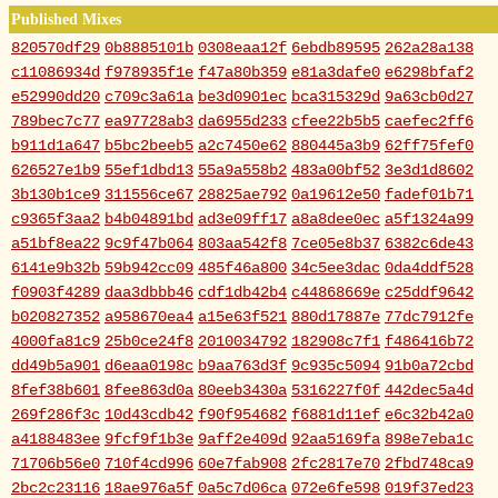
Published Mixes
820570df29
0b8885101b
0308eaa12f
6ebdb89595
262a28a138
c11086934d
f978935f1e
f47a80b359
e81a3dafe0
e6298bfaf2
e52990dd20
c709c3a61a
be3d0901ec
bca315329d
9a63cb0d27
789bec7c77
ea97728ab3
da6955d233
cfee22b5b5
caefec2ff6
b911d1a647
b5bc2beeb5
a2c7450e62
880445a3b9
62ff75fef0
626527e1b9
55ef1dbd13
55a9a558b2
483a00bf52
3e3d1d8602
3b130b1ce9
311556ce67
28825ae792
0a19612e50
fadef01b71
c9365f3aa2
b4b04891bd
ad3e09ff17
a8a8dee0ec
a5f1324a99
a51bf8ea22
9c9f47b064
803aa542f8
7ce05e8b37
6382c6de43
6141e9b32b
59b942cc09
485f46a800
34c5ee3dac
0da4ddf528
f0903f4289
daa3dbbb46
cdf1db42b4
c44868669e
c25ddf9642
b020827352
a958670ea4
a15e63f521
880d17887e
77dc7912fe
4000fa81c9
25b0ce24f8
2010034792
182908c7f1
f486416b72
dd49b5a901
d6eaa0198c
b9aa763d3f
9c935c5094
91b0a72cbd
8fef38b601
8fee863d0a
80eeb3430a
5316227f0f
442dec5a4d
269f286f3c
10d43cdb42
f90f954682
f6881d11ef
e6c32b42a0
a4188483ee
9fcf9f1b3e
9aff2e409d
92aa5169fa
898e7eba1c
71706b56e0
710f4cd996
60e7fab908
2fc2817e70
2fbd748ca9
2bc2c23116
18ae976a5f
0a5c7d06ca
072e6fe598
019f37ed23