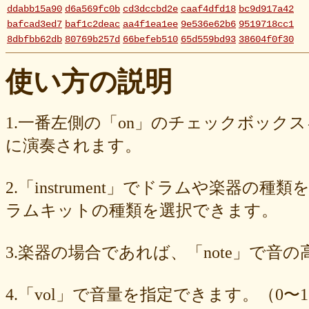
ddabb15a90
d6a569fc0b
cd3dccbd2e
caaf4dfd18
bc9d917a42
bafcad3ed7
baf1c2deac
aa4f1ea1ee
9e536e62b6
9519718cc1
8dbfbb62db
80769b257d
66befeb510
65d559bd93
38604f0f30
2c7c77c0e3
1d7df4821b
eb3fa731cd
ca1398119b
c8cb07711a
ba23f8e41e
af4394c99f
6d38537a62
620015f88b
42a29f8e54
使い方の説明
0ec360312d
faa9413074
edf12ab6c3
dee16d27c4
b5b6539562
9fcce57df6
8b24beae51
89d4f1bbdd
856c39952d
8288cef79d
4c796286c6
340ad882e1
1568abddff
0de2e30836
02998e587d
1.一番左側の「on」のチェックボック
d5377cd92c
d0dd3cb603
c59ba222c9
b8ad097d47
9f659fd909
に演奏されます。
9ef6ebcac2
99ce8a767d
924d9cb69e
924420a7a3
90274bff4e
7c5e32d3ed
6e70005023
6b6957415e
5e80ad5293
5095988ef6
4b7930b4d0
2038b53613
1ec36c4061
e46b239a6b
db1c936d78
2.「instrument」でドラムや楽器の種
d8e87cf486
d836b49a9d
d76a3e8c23
b9fed15d2b
b38ab1d1b8
ab588df87c
a4e75e4c92
a204a61a9b
a08fde1570
a01087c2be
ラムキットの種類を選択できます。
83d205db59
8058ee16b9
6709558878
49f63675b9
15ebcaa807
f447739453
f1c0d3dc34
da42cb1955
c62458f813
b37a74366d
3.楽器の場合であれば、「note」で音
b2fa6b2e85
b0ebace0d4
aa7f949dad
a558c898d9
6c1bd04085
4cdc426d81
3cd561418e
1182b99ba6
00e292a1f5
e186dc0158
d654560420
c7b6a2d824
c2d4263ad3
b6a3ebae49
a1d5a5a815
4.「vol」で音量を指定できます。（0〜1
8e583fa566
7ad1494187
730004aebd
6885987d16
65cfc3bafc