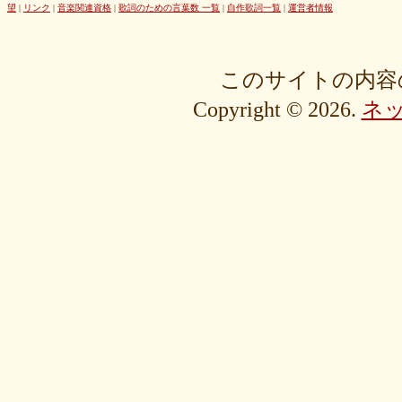
42cb27f1d3
0f4040bbb4
04cf47f62f
df03296293
c36fe2da58
望
|
リンク
|
音楽関連資格
|
歌詞のための言葉数 一覧
|
自作歌詞一覧
|
運営者情報
c3480e1459
bf22798100
b8bf8db0a1
94ec67beb2
7c0e41411e
675194818b
406ca09894
28a161410e
1b26c7bbdf
105e2c2047
e7a96595b3
d635518744
c434a34b3f
b915735725
b52c835867
このサイトの内容
9fc634585a
9a33ee4889
95a3a74b31
94a7f22cb0
7db412d099
Copyright © 2026.
ネ
76379527b6
7407223880
72234b8d1a
228bfbe0f8
0d7d3b584e
0816a7c984
06c2b8a602
fa20e59202
cc8c7f67ed
c689e48133
c2b15d69df
b48faa67fe
b0b3ab756f
98a4479ea0
905d4b4dad
8970dbabef
64002b0048
56e6efc5a8
568c92c9da
4fb9f06b77
381a65ffd9
1c76519672
fa6f13ec69
e92ac18f7b
e1e87e5623
d1498da0fa
cebe9a83e2
a7864853c3
88603b00e3
83bfcceb4e
637e24eddc
18d3243bd9
ebcf32ddfd
aa46363b7b
9ee57c465f
766e9152ea
4558af5ef1
204b35c644
0111ac8c15
fd334bd5c9
da081bcc1f
c58c0a008b
bf5093f77a
bac9bd4851
ad2806b7b3
ab3c34ad47
827fe8cc46
766505d0bf
6bc1611865
6a049e9542
690c9132d4
63e515cfed
552c7a77f9
3ecbd9b416
34c7d3ddac
2aa2eb5df5
f0d4825b88
edd57f0f87
d82a80f1c0
cb54897b8c
bf256441ee
a2eb7bacaf
9eb29032fd
8576e1531f
83c35ef2f9
8195f4ab6a
7d77b375b4
72b488f5e7
4f6c10f665
35e3508e40
33f871e6a2
16192d99b8
092ef9d556
0479619de1
fcf11134da