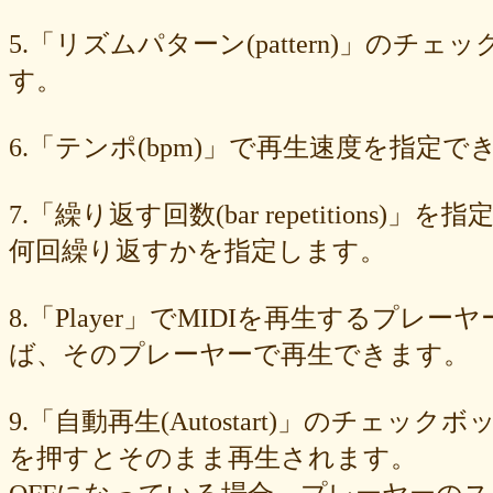
549cd673c1
46826ddb7d
1f3db7da4f
f7f3aaefdc
d492166dd6
c03ee6ed7d
b6644f8493
9cbe0408c7
84b5762063
62a6327de0
5.「リズムパターン(pattern)」の
628225f82f
52edae9aa8
18f5335287
1268752f8b
07c8575aba
す。
d9a6669c89
c7bdea50cf
b0028a39c5
a18acc69c9
a0d1cb27ad
89e6983403
8533fa9130
781846e9cb
6b9f362c23
4e887b24b9
3ead6ea83a
08f33c49f1
f03e2db100
e9d79dc0cc
d10d20337c
6.「テンポ(bpm)」で再生速度を指定でき
bc4e86d124
a86454d5af
a21fbd24dc
8ea728273f
77fab01bea
73468471cf
086bf9fcae
f839ea6eb8
f59ab6f876
d4f92dc6f9
c81b0593c1
bc301c5458
b9b05c1c30
b77b06e8c8
b6c669ff01
7.「繰り返す回数(bar repetitio
96e88e2e7c
73522421d7
542712bc73
525a28a776
4086a90e60
何回繰り返すかを指定します。
0823766053
ff7e40cee8
c883974f52
b0b41f52fa
96116e3c1b
87fe98e89a
8247dd5d17
7c7c130e4a
7518e463a7
56dc16e387
51b2dae66f
3e795bcaec
010563934b
f49c4744b8
e5442af73b
8.「Player」でMIDIを再生する
dfc745d5b5
d0cad829d6
c6b827ad20
c3e63aff18
b656d3e82d
ad6f7dcfc9
ac69c327de
a7f6790d33
a64b08cffb
a30f12f95e
ば、そのプレーヤーで再生できます。
7b05f8138c
78e8adf757
74d31e65fd
66e2116aa7
61d4328ed8
4398a04500
15ad0d5259
e3c007bff4
de7baa6c15
dc7d006232
9.「自動再生(Autostart)」のチェッ
d9dd0eed7c
cced980bc0
b819610aad
8a1c0c81c0
7cf839275e
74873024c5
71e43fd74b
686dea5b28
5fec00f440
22da2c0e9d
を押すとそのまま再生されます。
0aa68fdc23
0a6164721d
daf1370064
d5ee40fc36
ce89d42943
c90746f212
a931ac536a
97e8004df8
91c7ed5598
6ccae8b4c8