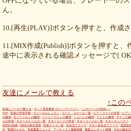
OFFになっている場合、プレーヤーの
677439c6fd
563e6c698d
446eac72db
226c3f614f
213395174a
ん。
19020e22e4
0c727ebe85
0856871099
eb982325ec
e9cbf25271
b9d1d00184
b8045b96ff
a321d82208
a2a831ffc6
9a9bb290cf
8cc6216226
859558fa7b
6d6b2688e7
6c20b0ea3b
6c17d59fb6
10.[再生(PLAY)]ボタンを押すと、
680392e3ca
67efe92fc1
424d8f7433
31dcb76251
f39402e7af
e8249017d4
e61e37969b
dad2acfe86
d65d23faa5
c971c479a3
11.[MIX作成(Publish)]ボタン
b8c89e652c
a049cc5cb0
9549b74be6
9464a5a754
75bc5fddef
72327b81ad
64766afcb0
5982faf785
37b81fb37a
2626069af6
途中に表示される確認メッセージで[ O
163476afd5
ff11537725
e56596ec21
d07f6cc27f
bc31193a8e
b79e0a5a4a
99b9b052b9
8987ee54c7
7f346ddcae
763b797cad
69ea046f5f
66b9ebbc79
6166771447
5fed773abd
52efdfc022
29a19c444a
23eaa364d1
1e8ba00bed
cf0487c553
b0e896a527
6e4bf24d1f
6219e85d0b
54b712bc18
3b63acaeed
dda20b294f
d538875846
bc97ffa855
a92c82a9b9
a87040e19c
a5c7798f47
友達にメールで教える
8d0b76a51f
82cd07e425
6e992b6590
6ba2b88ccf
68bb537805
↑この
463602b28b
26f9005f27
26e2f19a95
143f1b41c9
f4bf1a464f
e9191eb03d
caa6d4fba0
c9cc389c55
a8efcaad6c
87d3fa1850
友達にメールで教える
|
ネット音楽教室 のトップページへ
|
↑このページの先頭へ↑
TOP
|
音楽の学習手順
|
ヴォーカルレッスン
|
コード・スケール一覧
|
ピアノコードの学習
|
ピアノ
822c8a2221
6c9555584d
690bfb6814
64c135d1a2
402acec68f
の練習
|
モーツァルトの練習
|
ベートーヴェンの練習
|
ショパンの練習
|
リストの練習
|
サティの練
3365c53218
1f25023966
1399a07846
f964840e51
e9a7a614e7
ルの学習
|
ギタースケールの一覧
|
ギターコードの学習
|
ギターコードの一覧
|
ギターチューナー
|
MIDIの知識
|
MIDIの再生環境
|
音楽クイズ一覧
|
音名当てクイズ
|
ギター音名当てクイズ
|
楽譜音
c88b4e964f
b8da4c2285
b270827c51
8ebdef9f49
6e4d158010
方
|
暗譜のしかた
|
音楽最新ニュース
|
アーティスト最新情報
|
最新コンサート情報
|
今日が誕生日