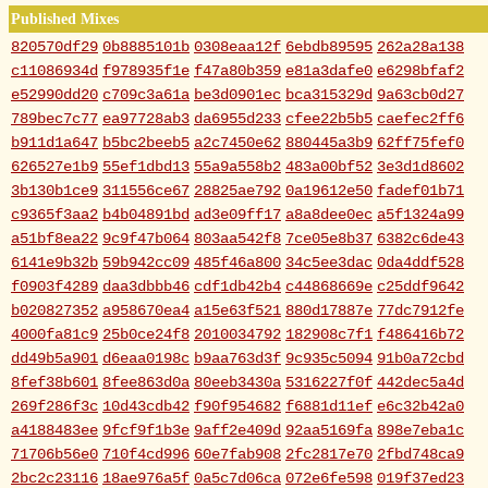
Published Mixes
820570df29
0b8885101b
0308eaa12f
6ebdb89595
262a28a138
c11086934d
f978935f1e
f47a80b359
e81a3dafe0
e6298bfaf2
e52990dd20
c709c3a61a
be3d0901ec
bca315329d
9a63cb0d27
789bec7c77
ea97728ab3
da6955d233
cfee22b5b5
caefec2ff6
b911d1a647
b5bc2beeb5
a2c7450e62
880445a3b9
62ff75fef0
626527e1b9
55ef1dbd13
55a9a558b2
483a00bf52
3e3d1d8602
3b130b1ce9
311556ce67
28825ae792
0a19612e50
fadef01b71
c9365f3aa2
b4b04891bd
ad3e09ff17
a8a8dee0ec
a5f1324a99
a51bf8ea22
9c9f47b064
803aa542f8
7ce05e8b37
6382c6de43
6141e9b32b
59b942cc09
485f46a800
34c5ee3dac
0da4ddf528
f0903f4289
daa3dbbb46
cdf1db42b4
c44868669e
c25ddf9642
b020827352
a958670ea4
a15e63f521
880d17887e
77dc7912fe
4000fa81c9
25b0ce24f8
2010034792
182908c7f1
f486416b72
dd49b5a901
d6eaa0198c
b9aa763d3f
9c935c5094
91b0a72cbd
8fef38b601
8fee863d0a
80eeb3430a
5316227f0f
442dec5a4d
269f286f3c
10d43cdb42
f90f954682
f6881d11ef
e6c32b42a0
a4188483ee
9fcf9f1b3e
9aff2e409d
92aa5169fa
898e7eba1c
71706b56e0
710f4cd996
60e7fab908
2fc2817e70
2fbd748ca9
2bc2c23116
18ae976a5f
0a5c7d06ca
072e6fe598
019f37ed23