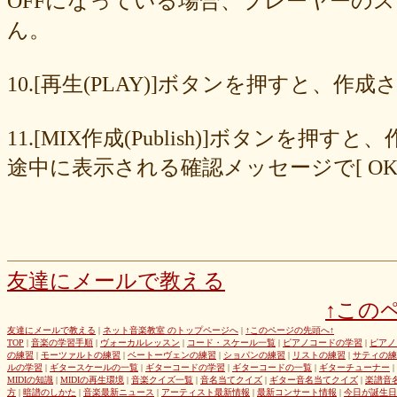
OFFになっている場合、プレーヤーの
677439c6fd
563e6c698d
446eac72db
226c3f614f
213395174a
ん。
19020e22e4
0c727ebe85
0856871099
eb982325ec
e9cbf25271
b9d1d00184
b8045b96ff
a321d82208
a2a831ffc6
9a9bb290cf
8cc6216226
859558fa7b
6d6b2688e7
6c20b0ea3b
6c17d59fb6
10.[再生(PLAY)]ボタンを押すと、
680392e3ca
67efe92fc1
424d8f7433
31dcb76251
f39402e7af
e8249017d4
e61e37969b
dad2acfe86
d65d23faa5
c971c479a3
11.[MIX作成(Publish)]ボタン
b8c89e652c
a049cc5cb0
9549b74be6
9464a5a754
75bc5fddef
72327b81ad
64766afcb0
5982faf785
37b81fb37a
2626069af6
途中に表示される確認メッセージで[ O
163476afd5
ff11537725
e56596ec21
d07f6cc27f
bc31193a8e
b79e0a5a4a
99b9b052b9
8987ee54c7
7f346ddcae
763b797cad
69ea046f5f
66b9ebbc79
6166771447
5fed773abd
52efdfc022
29a19c444a
23eaa364d1
1e8ba00bed
cf0487c553
b0e896a527
6e4bf24d1f
6219e85d0b
54b712bc18
3b63acaeed
dda20b294f
d538875846
bc97ffa855
a92c82a9b9
a87040e19c
a5c7798f47
友達にメールで教える
8d0b76a51f
82cd07e425
6e992b6590
6ba2b88ccf
68bb537805
↑この
463602b28b
26f9005f27
26e2f19a95
143f1b41c9
f4bf1a464f
e9191eb03d
caa6d4fba0
c9cc389c55
a8efcaad6c
87d3fa1850
友達にメールで教える
|
ネット音楽教室 のトップページへ
|
↑このページの先頭へ↑
TOP
|
音楽の学習手順
|
ヴォーカルレッスン
|
コード・スケール一覧
|
ピアノコードの学習
|
ピアノ
822c8a2221
6c9555584d
690bfb6814
64c135d1a2
402acec68f
の練習
|
モーツァルトの練習
|
ベートーヴェンの練習
|
ショパンの練習
|
リストの練習
|
サティの練
3365c53218
1f25023966
1399a07846
f964840e51
e9a7a614e7
ルの学習
|
ギタースケールの一覧
|
ギターコードの学習
|
ギターコードの一覧
|
ギターチューナー
|
MIDIの知識
|
MIDIの再生環境
|
音楽クイズ一覧
|
音名当てクイズ
|
ギター音名当てクイズ
|
楽譜音
c88b4e964f
b8da4c2285
b270827c51
8ebdef9f49
6e4d158010
方
|
暗譜のしかた
|
音楽最新ニュース
|
アーティスト最新情報
|
最新コンサート情報
|
今日が誕生日