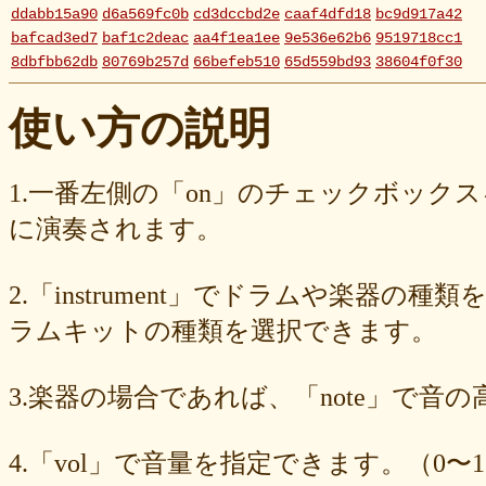
ddabb15a90
d6a569fc0b
cd3dccbd2e
caaf4dfd18
bc9d917a42
bafcad3ed7
baf1c2deac
aa4f1ea1ee
9e536e62b6
9519718cc1
8dbfbb62db
80769b257d
66befeb510
65d559bd93
38604f0f30
2c7c77c0e3
1d7df4821b
eb3fa731cd
ca1398119b
c8cb07711a
ba23f8e41e
af4394c99f
6d38537a62
620015f88b
42a29f8e54
使い方の説明
0ec360312d
faa9413074
edf12ab6c3
dee16d27c4
b5b6539562
9fcce57df6
8b24beae51
89d4f1bbdd
856c39952d
8288cef79d
4c796286c6
340ad882e1
1568abddff
0de2e30836
02998e587d
1.一番左側の「on」のチェックボック
d5377cd92c
d0dd3cb603
c59ba222c9
b8ad097d47
9f659fd909
に演奏されます。
9ef6ebcac2
99ce8a767d
924d9cb69e
924420a7a3
90274bff4e
7c5e32d3ed
6e70005023
6b6957415e
5e80ad5293
5095988ef6
4b7930b4d0
2038b53613
1ec36c4061
e46b239a6b
db1c936d78
2.「instrument」でドラムや楽器の種
d8e87cf486
d836b49a9d
d76a3e8c23
b9fed15d2b
b38ab1d1b8
ab588df87c
a4e75e4c92
a204a61a9b
a08fde1570
a01087c2be
ラムキットの種類を選択できます。
83d205db59
8058ee16b9
6709558878
49f63675b9
15ebcaa807
f447739453
f1c0d3dc34
da42cb1955
c62458f813
b37a74366d
3.楽器の場合であれば、「note」で音
b2fa6b2e85
b0ebace0d4
aa7f949dad
a558c898d9
6c1bd04085
4cdc426d81
3cd561418e
1182b99ba6
00e292a1f5
e186dc0158
d654560420
c7b6a2d824
c2d4263ad3
b6a3ebae49
a1d5a5a815
4.「vol」で音量を指定できます。（0〜1
8e583fa566
7ad1494187
730004aebd
6885987d16
65cfc3bafc