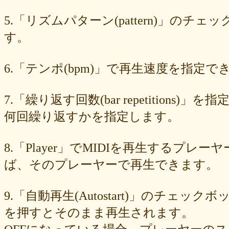
549cd673c1
46826ddb7d
1f3db7da4f
f7f3aaefdc
d492166dd6
c03ee6ed7d
b6644f8493
9cbe0408c7
84b5762063
62a6327de0
5.「リズムパターン(pattern)」の
628225f82f
52edae9aa8
18f5335287
1268752f8b
07c8575aba
す。
d9a6669c89
c7bdea50cf
b0028a39c5
a18acc69c9
a0d1cb27ad
89e6983403
8533fa9130
781846e9cb
6b9f362c23
4e887b24b9
3ead6ea83a
08f33c49f1
f03e2db100
e9d79dc0cc
d10d20337c
6.「テンポ(bpm)」で再生速度を指定でき
bc4e86d124
a86454d5af
a21fbd24dc
8ea728273f
77fab01bea
73468471cf
086bf9fcae
f839ea6eb8
f59ab6f876
d4f92dc6f9
c81b0593c1
bc301c5458
b9b05c1c30
b77b06e8c8
b6c669ff01
7.「繰り返す回数(bar repetitio
96e88e2e7c
73522421d7
542712bc73
525a28a776
4086a90e60
何回繰り返すかを指定します。
0823766053
ff7e40cee8
c883974f52
b0b41f52fa
96116e3c1b
87fe98e89a
8247dd5d17
7c7c130e4a
7518e463a7
56dc16e387
51b2dae66f
3e795bcaec
010563934b
f49c4744b8
e5442af73b
8.「Player」でMIDIを再生する
dfc745d5b5
d0cad829d6
c6b827ad20
c3e63aff18
b656d3e82d
ad6f7dcfc9
ac69c327de
a7f6790d33
a64b08cffb
a30f12f95e
ば、そのプレーヤーで再生できます。
7b05f8138c
78e8adf757
74d31e65fd
66e2116aa7
61d4328ed8
4398a04500
15ad0d5259
e3c007bff4
de7baa6c15
dc7d006232
9.「自動再生(Autostart)」のチェッ
d9dd0eed7c
cced980bc0
b819610aad
8a1c0c81c0
7cf839275e
74873024c5
71e43fd74b
686dea5b28
5fec00f440
22da2c0e9d
を押すとそのまま再生されます。
0aa68fdc23
0a6164721d
daf1370064
d5ee40fc36
ce89d42943
c90746f212
a931ac536a
97e8004df8
91c7ed5598
6ccae8b4c8