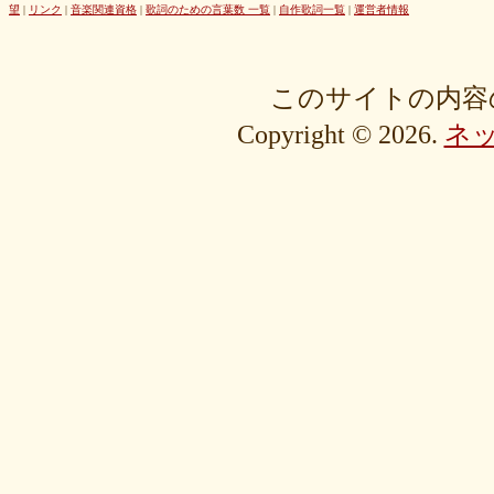
42cb27f1d3
0f4040bbb4
04cf47f62f
df03296293
c36fe2da58
望
|
リンク
|
音楽関連資格
|
歌詞のための言葉数 一覧
|
自作歌詞一覧
|
運営者情報
c3480e1459
bf22798100
b8bf8db0a1
94ec67beb2
7c0e41411e
675194818b
406ca09894
28a161410e
1b26c7bbdf
105e2c2047
e7a96595b3
d635518744
c434a34b3f
b915735725
b52c835867
このサイトの内容
9fc634585a
9a33ee4889
95a3a74b31
94a7f22cb0
7db412d099
Copyright © 2026.
ネ
76379527b6
7407223880
72234b8d1a
228bfbe0f8
0d7d3b584e
0816a7c984
06c2b8a602
fa20e59202
cc8c7f67ed
c689e48133
c2b15d69df
b48faa67fe
b0b3ab756f
98a4479ea0
905d4b4dad
8970dbabef
64002b0048
56e6efc5a8
568c92c9da
4fb9f06b77
381a65ffd9
1c76519672
fa6f13ec69
e92ac18f7b
e1e87e5623
d1498da0fa
cebe9a83e2
a7864853c3
88603b00e3
83bfcceb4e
637e24eddc
18d3243bd9
ebcf32ddfd
aa46363b7b
9ee57c465f
766e9152ea
4558af5ef1
204b35c644
0111ac8c15
fd334bd5c9
da081bcc1f
c58c0a008b
bf5093f77a
bac9bd4851
ad2806b7b3
ab3c34ad47
827fe8cc46
766505d0bf
6bc1611865
6a049e9542
690c9132d4
63e515cfed
552c7a77f9
3ecbd9b416
34c7d3ddac
2aa2eb5df5
f0d4825b88
edd57f0f87
d82a80f1c0
cb54897b8c
bf256441ee
a2eb7bacaf
9eb29032fd
8576e1531f
83c35ef2f9
8195f4ab6a
7d77b375b4
72b488f5e7
4f6c10f665
35e3508e40
33f871e6a2
16192d99b8
092ef9d556
0479619de1
fcf11134da