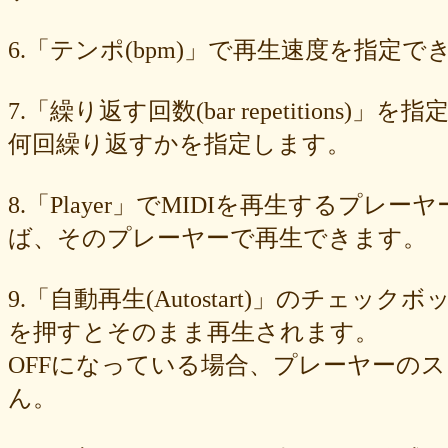
89e6983403
8533fa9130
781846e9cb
6b9f362c23
4e887b24b9
3ead6ea83a
08f33c49f1
f03e2db100
e9d79dc0cc
d10d20337c
6.「テンポ(bpm)」で再生速度を指定でき
bc4e86d124
a86454d5af
a21fbd24dc
8ea728273f
77fab01bea
73468471cf
086bf9fcae
f839ea6eb8
f59ab6f876
d4f92dc6f9
c81b0593c1
bc301c5458
b9b05c1c30
b77b06e8c8
b6c669ff01
7.「繰り返す回数(bar repetitio
96e88e2e7c
73522421d7
542712bc73
525a28a776
4086a90e60
何回繰り返すかを指定します。
0823766053
ff7e40cee8
c883974f52
b0b41f52fa
96116e3c1b
87fe98e89a
8247dd5d17
7c7c130e4a
7518e463a7
56dc16e387
51b2dae66f
3e795bcaec
010563934b
f49c4744b8
e5442af73b
8.「Player」でMIDIを再生する
dfc745d5b5
d0cad829d6
c6b827ad20
c3e63aff18
b656d3e82d
ad6f7dcfc9
ac69c327de
a7f6790d33
a64b08cffb
a30f12f95e
ば、そのプレーヤーで再生できます。
7b05f8138c
78e8adf757
74d31e65fd
66e2116aa7
61d4328ed8
4398a04500
15ad0d5259
e3c007bff4
de7baa6c15
dc7d006232
9.「自動再生(Autostart)」のチェッ
d9dd0eed7c
cced980bc0
b819610aad
8a1c0c81c0
7cf839275e
74873024c5
71e43fd74b
686dea5b28
5fec00f440
22da2c0e9d
を押すとそのまま再生されます。
0aa68fdc23
0a6164721d
daf1370064
d5ee40fc36
ce89d42943
OFFになっている場合、プレーヤーの
c90746f212
a931ac536a
97e8004df8
91c7ed5598
6ccae8b4c8
677439c6fd
563e6c698d
446eac72db
226c3f614f
213395174a
ん。
19020e22e4
0c727ebe85
0856871099
eb982325ec
e9cbf25271
b9d1d00184
b8045b96ff
a321d82208
a2a831ffc6
9a9bb290cf