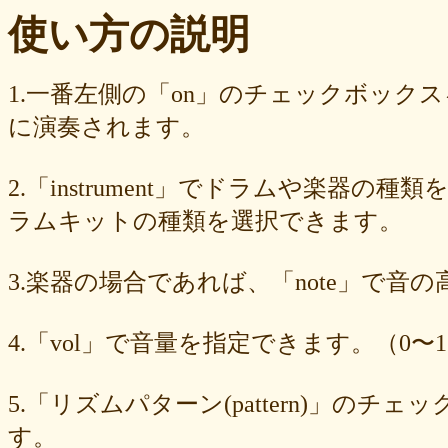
ba23f8e41e
af4394c99f
6d38537a62
620015f88b
42a29f8e54
使い方の説明
0ec360312d
faa9413074
edf12ab6c3
dee16d27c4
b5b6539562
9fcce57df6
8b24beae51
89d4f1bbdd
856c39952d
8288cef79d
4c796286c6
340ad882e1
1568abddff
0de2e30836
02998e587d
1.一番左側の「on」のチェックボック
d5377cd92c
d0dd3cb603
c59ba222c9
b8ad097d47
9f659fd909
に演奏されます。
9ef6ebcac2
99ce8a767d
924d9cb69e
924420a7a3
90274bff4e
7c5e32d3ed
6e70005023
6b6957415e
5e80ad5293
5095988ef6
4b7930b4d0
2038b53613
1ec36c4061
e46b239a6b
db1c936d78
2.「instrument」でドラムや楽器の種
d8e87cf486
d836b49a9d
d76a3e8c23
b9fed15d2b
b38ab1d1b8
ab588df87c
a4e75e4c92
a204a61a9b
a08fde1570
a01087c2be
ラムキットの種類を選択できます。
83d205db59
8058ee16b9
6709558878
49f63675b9
15ebcaa807
f447739453
f1c0d3dc34
da42cb1955
c62458f813
b37a74366d
3.楽器の場合であれば、「note」で音
b2fa6b2e85
b0ebace0d4
aa7f949dad
a558c898d9
6c1bd04085
4cdc426d81
3cd561418e
1182b99ba6
00e292a1f5
e186dc0158
d654560420
c7b6a2d824
c2d4263ad3
b6a3ebae49
a1d5a5a815
4.「vol」で音量を指定できます。（0〜1
8e583fa566
7ad1494187
730004aebd
6885987d16
65cfc3bafc
549cd673c1
46826ddb7d
1f3db7da4f
f7f3aaefdc
d492166dd6
c03ee6ed7d
b6644f8493
9cbe0408c7
84b5762063
62a6327de0
5.「リズムパターン(pattern)」の
628225f82f
52edae9aa8
18f5335287
1268752f8b
07c8575aba
す。
d9a6669c89
c7bdea50cf
b0028a39c5
a18acc69c9
a0d1cb27ad