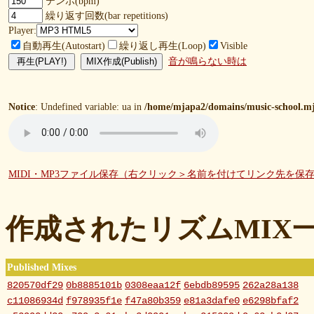
テンポ(bpm)
繰り返す回数(bar repetitions)
Player:
自動再生(Autostart)
繰り返し再生(Loop)
Visible
音が鳴らない時は
Notice
: Undefined variable: ua in
/home/mjapa2/domains/music-school.mj
MIDI・MP3ファイル保存（右クリック＞名前を付けてリンク先を保
作成されたリズムMIX
Published Mixes
820570df29
0b8885101b
0308eaa12f
6ebdb89595
262a28a138
c11086934d
f978935f1e
f47a80b359
e81a3dafe0
e6298bfaf2