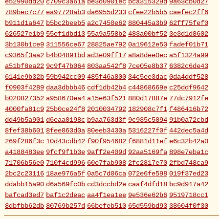
e52990dd20
c709c3a61a
be3d0901ec
bca315329d
9a63cb0d27
789bec7c77
ea97728ab3
da6955d233
cfee22b5b5
caefec2ff6
b911d1a647
b5bc2beeb5
a2c7450e62
880445a3b9
62ff75fef0
626527e1b9
55ef1dbd13
55a9a558b2
483a00bf52
3e3d1d8602
3b130b1ce9
311556ce67
28825ae792
0a19612e50
fadef01b71
c9365f3aa2
b4b04891bd
ad3e09ff17
a8a8dee0ec
a5f1324a99
a51bf8ea22
9c9f47b064
803aa542f8
7ce05e8b37
6382c6de43
6141e9b32b
59b942cc09
485f46a800
34c5ee3dac
0da4ddf528
f0903f4289
daa3dbbb46
cdf1db42b4
c44868669e
c25ddf9642
b020827352
a958670ea4
a15e63f521
880d17887e
77dc7912fe
4000fa81c9
25b0ce24f8
2010034792
182908c7f1
f486416b72
dd49b5a901
d6eaa0198c
b9aa763d3f
9c935c5094
91b0a72cbd
8fef38b601
8fee863d0a
80eeb3430a
5316227f0f
442dec5a4d
269f286f3c
10d43cdb42
f90f954682
f6881d11ef
e6c32b42a0
a4188483ee
9fcf9f1b3e
9aff2e409d
92aa5169fa
898e7eba1c
71706b56e0
710f4cd996
60e7fab908
2fc2817e70
2fbd748ca9
2bc2c23116
18ae976a5f
0a5c7d06ca
072e6fe598
019f37ed23
ddabb15a90
d6a569fc0b
cd3dccbd2e
caaf4dfd18
bc9d917a42
bafcad3ed7
baf1c2deac
aa4f1ea1ee
9e536e62b6
9519718cc1
8dbfbb62db
80769b257d
66befeb510
65d559bd93
38604f0f30
2c7c77c0e3
1d7df4821b
eb3fa731cd
ca1398119b
c8cb07711a