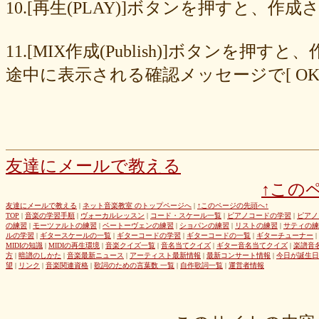
8cc6216226
859558fa7b
6d6b2688e7
6c20b0ea3b
6c17d59fb6
10.[再生(PLAY)]ボタンを押すと、
680392e3ca
67efe92fc1
424d8f7433
31dcb76251
f39402e7af
e8249017d4
e61e37969b
dad2acfe86
d65d23faa5
c971c479a3
11.[MIX作成(Publish)]ボタン
b8c89e652c
a049cc5cb0
9549b74be6
9464a5a754
75bc5fddef
72327b81ad
64766afcb0
5982faf785
37b81fb37a
2626069af6
途中に表示される確認メッセージで[ O
163476afd5
ff11537725
e56596ec21
d07f6cc27f
bc31193a8e
b79e0a5a4a
99b9b052b9
8987ee54c7
7f346ddcae
763b797cad
69ea046f5f
66b9ebbc79
6166771447
5fed773abd
52efdfc022
29a19c444a
23eaa364d1
1e8ba00bed
cf0487c553
b0e896a527
6e4bf24d1f
6219e85d0b
54b712bc18
3b63acaeed
dda20b294f
d538875846
bc97ffa855
a92c82a9b9
a87040e19c
a5c7798f47
友達にメールで教える
8d0b76a51f
82cd07e425
6e992b6590
6ba2b88ccf
68bb537805
↑この
463602b28b
26f9005f27
26e2f19a95
143f1b41c9
f4bf1a464f
e9191eb03d
caa6d4fba0
c9cc389c55
a8efcaad6c
87d3fa1850
友達にメールで教える
|
ネット音楽教室 のトップページへ
|
↑このページの先頭へ↑
TOP
|
音楽の学習手順
|
ヴォーカルレッスン
|
コード・スケール一覧
|
ピアノコードの学習
|
ピアノ
822c8a2221
6c9555584d
690bfb6814
64c135d1a2
402acec68f
の練習
|
モーツァルトの練習
|
ベートーヴェンの練習
|
ショパンの練習
|
リストの練習
|
サティの練
3365c53218
1f25023966
1399a07846
f964840e51
e9a7a614e7
ルの学習
|
ギタースケールの一覧
|
ギターコードの学習
|
ギターコードの一覧
|
ギターチューナー
|
MIDIの知識
|
MIDIの再生環境
|
音楽クイズ一覧
|
音名当てクイズ
|
ギター音名当てクイズ
|
楽譜音
c88b4e964f
b8da4c2285
b270827c51
8ebdef9f49
6e4d158010
方
|
暗譜のしかた
|
音楽最新ニュース
|
アーティスト最新情報
|
最新コンサート情報
|
今日が誕生日
42cb27f1d3
0f4040bbb4
04cf47f62f
df03296293
c36fe2da58
望
|
リンク
|
音楽関連資格
|
歌詞のための言葉数 一覧
|
自作歌詞一覧
|
運営者情報
c3480e1459
bf22798100
b8bf8db0a1
94ec67beb2
7c0e41411e
675194818b
406ca09894
28a161410e
1b26c7bbdf
105e2c2047
e7a96595b3
d635518744
c434a34b3f
b915735725
b52c835867