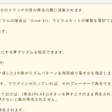
42
b6
と、そのトラックの音が再生の際に演奏されます。
10
1b
。ドラムの場合は「drum kit」でドラムキットの種類を選択
1e
54
ます。
c4
dd
e1
2c
をONにする事でリズムを指定できます。
09
a3
0）
5e
13
する事で、作成した4小節のリズムパターンを何回繰り返すかを指定し
86
b8
できます。プラグインが入っていれば、そのプレーヤーで再生で
70
78
Nにしておけば、[再生(PLAY)]ボタンを押すとそのまま再生さ
押さないと曲が再生されません。
34
85
が再生されます。
85