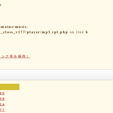
e
omains/music-
i_class_v177/player/mp3.tpl.php
on line
6
リンク先を保存）
95
59
1a
77