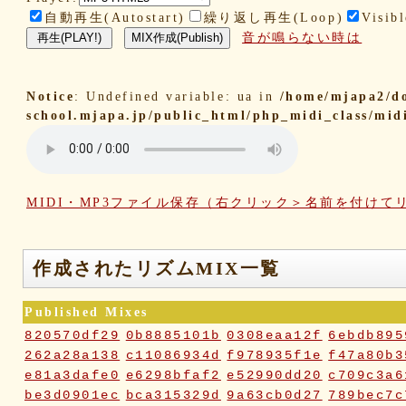
自動再生(Autostart)
繰り返し再生(Loop)
Visibl
音が鳴らない時は
Notice
: Undefined variable: ua in
/home/mjapa2/d
school.mjapa.jp/public_html/php_midi_class/mid
MIDI・MP3ファイル保存（右クリック＞名前を付けて
作成されたリズムMIX一覧
Published Mixes
820570df29
0b8885101b
0308eaa12f
6ebdb895
262a28a138
c11086934d
f978935f1e
f47a80b3
e81a3dafe0
e6298bfaf2
e52990dd20
c709c3a6
be3d0901ec
bca315329d
9a63cb0d27
789bec7c