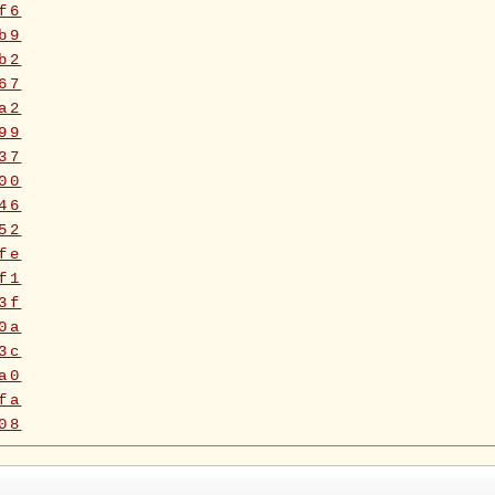
f6
b9
b2
67
a2
99
37
00
46
52
fe
f1
3f
0a
3c
a0
fa
08
5f
90