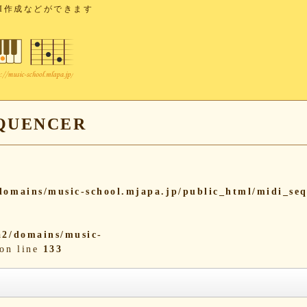
I作成などができます
UENCER
omains/music-school.mjapa.jp/public_html/midi_se
2/domains/music-
on line
133