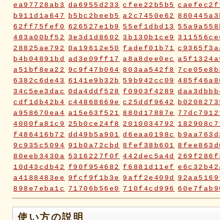
ea97728ab3
da6955d233
cfee22b5b5
caefec2f
b911d1a647
b5bc2beeb5
a2c7450e62
880445a3
62ff75fef0
626527e1b9
55ef1dbd13
55a9a558
483a00bf52
3e3d1d8602
3b130b1ce9
311556ce
28825ae792
0a19612e50
fadef01b71
c9365f3a
b4b04891bd
ad3e09ff17
a8a8dee0ec
a5f1324a
a51bf8ea22
9c9f47b064
803aa542f8
7ce05e8b
6382c6de43
6141e9b32b
59b942cc09
485f46a8
34c5ee3dac
0da4ddf528
f0903f4289
daa3dbbb
cdf1db42b4
c44868669e
c25ddf9642
b0208273
a958670ea4
a15e63f521
880d17887e
77dc7912
4000fa81c9
25b0ce24f8
2010034792
182908c7
f486416b72
dd49b5a901
d6eaa0198c
b9aa763d
9c935c5094
91b0a72cbd
8fef38b601
8fee863d
80eeb3430a
5316227f0f
442dec5a4d
269f286f
10d43cdb42
f90f954682
f6881d11ef
e6c32b42
a4188483ee
9fcf9f1b3e
9aff2e409d
92aa5169
898e7eba1c
71706b56e0
710f4cd996
60e7fab9
2fc2817e70
2fbd748ca9
2bc2c23116
18ae976a
0a5c7d06ca
072e6fe598
019f37ed23
ddabb15a
使い方の説明