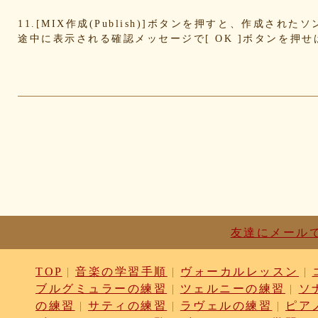
4cdc426d81
3cd561418e
1182b99ba6
00e292a1
11.[MIX作成(Publish)]ボタンを押すと、作成さ
e186dc0158
d654560420
c7b6a2d824
c2d4263a
途中に表示される確認メッセージで[ OK ]ボタンを押
b6a3ebae49
a1d5a5a815
8e583fa566
7ad14941
730004aebd
6885987d16
65cfc3bafc
549cd673
46826ddb7d
1f3db7da4f
f7f3aaefdc
d492166d
c03ee6ed7d
b6644f8493
9cbe0408c7
84b57620
62a6327de0
628225f82f
52edae9aa8
18f53352
1268752f8b
07c8575aba
d9a6669c89
c7bdea50
b0028a39c5
a18acc69c9
a0d1cb27ad
89e69834
8533fa9130
781846e9cb
6b9f362c23
4e887b24
3ead6ea83a
08f33c49f1
f03e2db100
e9d79dc0
d10d20337c
bc4e86d124
a86454d5af
a21fbd24
8ea728273f
77fab01bea
73468471cf
086bf9fc
f839ea6eb8
f59ab6f876
d4f92dc6f9
c81b0593
bc301c5458
b9b05c1c30
b77b06e8c8
b6c669ff
友達にメール
96e88e2e7c
73522421d7
542712bc73
525a28a7
4086a90e60
0823766053
ff7e40cee8
c883974f
TOP
|
音楽の学習手順
|
ヴォーカルレッスン
|
b0b41f52fa
96116e3c1b
87fe98e89a
8247dd5d
ブルグミュラーの練習
|
ツェルニーの練習
|
ソ
7c7c130e4a
7518e463a7
56dc16e387
51b2dae6
の練習
|
サティの練習
|
ラヴェルの練習
|
ピア
3e795bcaec
010563934b
f49c4744b8
e5442af7