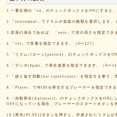
d6a569fc0b
cd3dccbd2e
caaf4dfd18
bc9d917a
bafcad3ed7
baf1c2deac
aa4f1ea1ee
9e536e62
1.一番左側の「on」のチェックボックスをONにする
9519718cc1
8dbfbb62db
80769b257d
66befeb5
65d559bd93
38604f0f30
2c7c77c0e3
1d7df482
2.「instrument」でドラムや楽器の種類を選択します
eb3fa731cd
ca1398119b
c8cb07711a
ba23f8e4
af4394c99f
6d38537a62
620015f88b
42a29f8e
3.楽器の場合であれば、「note」で音の高さを指定でき
0ec360312d
faa9413074
edf12ab6c3
dee16d27
b5b6539562
9fcce57df6
8b24beae51
89d4f1bb
4.「vol」で音量を指定できます。（0〜127）
856c39952d
8288cef79d
4c796286c6
340ad882
1568abddff
0de2e30836
02998e587d
d5377cd9
5.「リズムパターン(pattern)」のチェックボックス
d0dd3cb603
c59ba222c9
b8ad097d47
9f659fd9
9ef6ebcac2
99ce8a767d
924d9cb69e
924420a7
6.「テンポ(bpm)」で再生速度を指定できます。（0〜24
90274bff4e
7c5e32d3ed
6e70005023
6b695741
5e80ad5293
5095988ef6
4b7930b4d0
2038b536
7.「繰り返す回数(bar repetitions)」を指定
1ec36c4061
e46b239a6b
db1c936d78
d8e87cf4
d836b49a9d
d76a3e8c23
b9fed15d2b
b38ab1d1
8.「Player」でMIDIを再生するプレーヤーを指定
ab588df87c
a4e75e4c92
a204a61a9b
a08fde15
a01087c2be
83d205db59
8058ee16b9
67095588
9.「自動再生(Autostart)」のチェックボックスをO
OFFになっている場合、プレーヤーのスタートボタンを
49f63675b9
15ebcaa807
f447739453
f1c0d3dc
da42cb1955
c62458f813
b37a74366d
b2fa6b2e
10.[再生(PLAY)]ボタンを押すと、作成されたリズム
b0ebace0d4
aa7f949dad
a558c898d9
6c1bd040