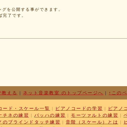
f5
れたソングを公開する事ができます。
d3
せば完了です。
87
c1
d6
63
87
cf
03
b9
cc
dc
ae
c1
01
で教える
|
ネット音楽教室 のトップページへ
|
↑この
76
52
コード・スケール一覧
|
ピアノコードの学習
|
ピアノ
17
ナチネの練習
|
バッハの練習
|
モーツァルトの練習
|
6f
ノのブラインドタッチ練習
|
音階（スケール）とは
|
3b