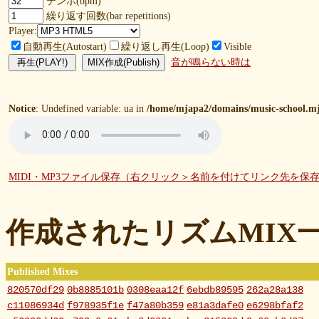
テンポ(bpm)
繰り返す回数(bar repetitions)
Player:
自動再生(Autostart)
繰り返し再生(Loop)
Visible
音が鳴らない時は
Notice
: Undefined variable: ua in
/home/mjapa2/domains/music-school.mj
MIDI・MP3ファイル保存（右クリック＞名前を付けてリンク先を保
作成されたリズムMIX
Published Mixes
820570df29
0b8885101b
0308eaa12f
6ebdb89595
262a28a138
c11086934d
f978935f1e
f47a80b359
e81a3dafe0
e6298bfaf2