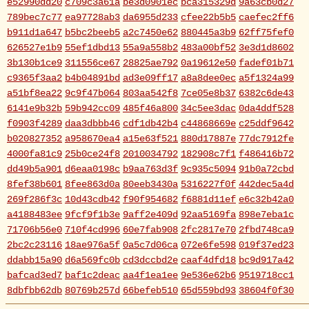
e52990dd20
c709c3a61a
be3d0901ec
bca315329d
9a63cb0d27
789bec7c77
ea97728ab3
da6955d233
cfee22b5b5
caefec2ff6
b911d1a647
b5bc2beeb5
a2c7450e62
880445a3b9
62ff75fef0
626527e1b9
55ef1dbd13
55a9a558b2
483a00bf52
3e3d1d8602
3b130b1ce9
311556ce67
28825ae792
0a19612e50
fadef01b71
c9365f3aa2
b4b04891bd
ad3e09ff17
a8a8dee0ec
a5f1324a99
a51bf8ea22
9c9f47b064
803aa542f8
7ce05e8b37
6382c6de43
6141e9b32b
59b942cc09
485f46a800
34c5ee3dac
0da4ddf528
f0903f4289
daa3dbbb46
cdf1db42b4
c44868669e
c25ddf9642
b020827352
a958670ea4
a15e63f521
880d17887e
77dc7912fe
4000fa81c9
25b0ce24f8
2010034792
182908c7f1
f486416b72
dd49b5a901
d6eaa0198c
b9aa763d3f
9c935c5094
91b0a72cbd
8fef38b601
8fee863d0a
80eeb3430a
5316227f0f
442dec5a4d
269f286f3c
10d43cdb42
f90f954682
f6881d11ef
e6c32b42a0
a4188483ee
9fcf9f1b3e
9aff2e409d
92aa5169fa
898e7eba1c
71706b56e0
710f4cd996
60e7fab908
2fc2817e70
2fbd748ca9
2bc2c23116
18ae976a5f
0a5c7d06ca
072e6fe598
019f37ed23
ddabb15a90
d6a569fc0b
cd3dccbd2e
caaf4dfd18
bc9d917a42
bafcad3ed7
baf1c2deac
aa4f1ea1ee
9e536e62b6
9519718cc1
8dbfbb62db
80769b257d
66befeb510
65d559bd93
38604f0f30
2c7c77c0e3
1d7df4821b
eb3fa731cd
ca1398119b
c8cb07711a