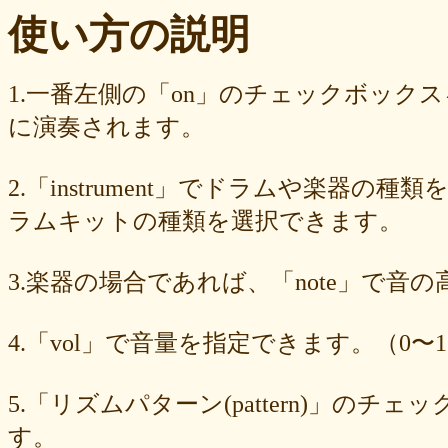
ba23f8e41e
af4394c99f
6d38537a62
620015f88b
42a29f8e54
使い方の説明
0ec360312d
faa9413074
edf12ab6c3
dee16d27c4
b5b6539562
9fcce57df6
8b24beae51
89d4f1bbdd
856c39952d
8288cef79d
4c796286c6
340ad882e1
1568abddff
0de2e30836
02998e587d
1.一番左側の「on」のチェックボック
d5377cd92c
d0dd3cb603
c59ba222c9
b8ad097d47
9f659fd909
に演奏されます。
9ef6ebcac2
99ce8a767d
924d9cb69e
924420a7a3
90274bff4e
7c5e32d3ed
6e70005023
6b6957415e
5e80ad5293
5095988ef6
4b7930b4d0
2038b53613
1ec36c4061
e46b239a6b
db1c936d78
2.「instrument」でドラムや楽器の種
d8e87cf486
d836b49a9d
d76a3e8c23
b9fed15d2b
b38ab1d1b8
ab588df87c
a4e75e4c92
a204a61a9b
a08fde1570
a01087c2be
ラムキットの種類を選択できます。
83d205db59
8058ee16b9
6709558878
49f63675b9
15ebcaa807
f447739453
f1c0d3dc34
da42cb1955
c62458f813
b37a74366d
3.楽器の場合であれば、「note」で音
b2fa6b2e85
b0ebace0d4
aa7f949dad
a558c898d9
6c1bd04085
4cdc426d81
3cd561418e
1182b99ba6
00e292a1f5
e186dc0158
d654560420
c7b6a2d824
c2d4263ad3
b6a3ebae49
a1d5a5a815
4.「vol」で音量を指定できます。（0〜1
8e583fa566
7ad1494187
730004aebd
6885987d16
65cfc3bafc
549cd673c1
46826ddb7d
1f3db7da4f
f7f3aaefdc
d492166dd6
c03ee6ed7d
b6644f8493
9cbe0408c7
84b5762063
62a6327de0
5.「リズムパターン(pattern)」の
628225f82f
52edae9aa8
18f5335287
1268752f8b
07c8575aba
す。
d9a6669c89
c7bdea50cf
b0028a39c5
a18acc69c9
a0d1cb27ad