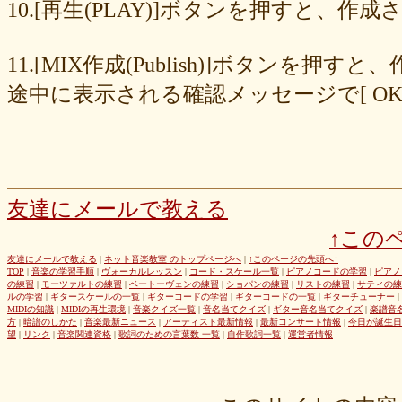
8cc6216226
859558fa7b
6d6b2688e7
6c20b0ea3b
6c17d59fb6
10.[再生(PLAY)]ボタンを押すと、
680392e3ca
67efe92fc1
424d8f7433
31dcb76251
f39402e7af
e8249017d4
e61e37969b
dad2acfe86
d65d23faa5
c971c479a3
11.[MIX作成(Publish)]ボタン
b8c89e652c
a049cc5cb0
9549b74be6
9464a5a754
75bc5fddef
72327b81ad
64766afcb0
5982faf785
37b81fb37a
2626069af6
途中に表示される確認メッセージで[ O
163476afd5
ff11537725
e56596ec21
d07f6cc27f
bc31193a8e
b79e0a5a4a
99b9b052b9
8987ee54c7
7f346ddcae
763b797cad
69ea046f5f
66b9ebbc79
6166771447
5fed773abd
52efdfc022
29a19c444a
23eaa364d1
1e8ba00bed
cf0487c553
b0e896a527
6e4bf24d1f
6219e85d0b
54b712bc18
3b63acaeed
dda20b294f
d538875846
bc97ffa855
a92c82a9b9
a87040e19c
a5c7798f47
友達にメールで教える
8d0b76a51f
82cd07e425
6e992b6590
6ba2b88ccf
68bb537805
↑この
463602b28b
26f9005f27
26e2f19a95
143f1b41c9
f4bf1a464f
e9191eb03d
caa6d4fba0
c9cc389c55
a8efcaad6c
87d3fa1850
友達にメールで教える
|
ネット音楽教室 のトップページへ
|
↑このページの先頭へ↑
TOP
|
音楽の学習手順
|
ヴォーカルレッスン
|
コード・スケール一覧
|
ピアノコードの学習
|
ピアノ
822c8a2221
6c9555584d
690bfb6814
64c135d1a2
402acec68f
の練習
|
モーツァルトの練習
|
ベートーヴェンの練習
|
ショパンの練習
|
リストの練習
|
サティの練
3365c53218
1f25023966
1399a07846
f964840e51
e9a7a614e7
ルの学習
|
ギタースケールの一覧
|
ギターコードの学習
|
ギターコードの一覧
|
ギターチューナー
|
MIDIの知識
|
MIDIの再生環境
|
音楽クイズ一覧
|
音名当てクイズ
|
ギター音名当てクイズ
|
楽譜音
c88b4e964f
b8da4c2285
b270827c51
8ebdef9f49
6e4d158010
方
|
暗譜のしかた
|
音楽最新ニュース
|
アーティスト最新情報
|
最新コンサート情報
|
今日が誕生日
42cb27f1d3
0f4040bbb4
04cf47f62f
df03296293
c36fe2da58
望
|
リンク
|
音楽関連資格
|
歌詞のための言葉数 一覧
|
自作歌詞一覧
|
運営者情報
c3480e1459
bf22798100
b8bf8db0a1
94ec67beb2
7c0e41411e
675194818b
406ca09894
28a161410e
1b26c7bbdf
105e2c2047
e7a96595b3
d635518744
c434a34b3f
b915735725
b52c835867