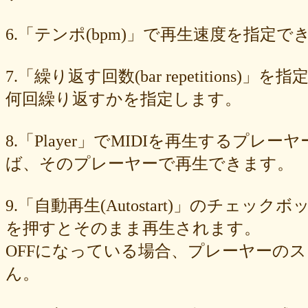
89e6983403
8533fa9130
781846e9cb
6b9f362c23
4e887b24b9
3ead6ea83a
08f33c49f1
f03e2db100
e9d79dc0cc
d10d20337c
6.「テンポ(bpm)」で再生速度を指定でき
bc4e86d124
a86454d5af
a21fbd24dc
8ea728273f
77fab01bea
73468471cf
086bf9fcae
f839ea6eb8
f59ab6f876
d4f92dc6f9
c81b0593c1
bc301c5458
b9b05c1c30
b77b06e8c8
b6c669ff01
7.「繰り返す回数(bar repetitio
96e88e2e7c
73522421d7
542712bc73
525a28a776
4086a90e60
何回繰り返すかを指定します。
0823766053
ff7e40cee8
c883974f52
b0b41f52fa
96116e3c1b
87fe98e89a
8247dd5d17
7c7c130e4a
7518e463a7
56dc16e387
51b2dae66f
3e795bcaec
010563934b
f49c4744b8
e5442af73b
8.「Player」でMIDIを再生する
dfc745d5b5
d0cad829d6
c6b827ad20
c3e63aff18
b656d3e82d
ad6f7dcfc9
ac69c327de
a7f6790d33
a64b08cffb
a30f12f95e
ば、そのプレーヤーで再生できます。
7b05f8138c
78e8adf757
74d31e65fd
66e2116aa7
61d4328ed8
4398a04500
15ad0d5259
e3c007bff4
de7baa6c15
dc7d006232
9.「自動再生(Autostart)」のチェッ
d9dd0eed7c
cced980bc0
b819610aad
8a1c0c81c0
7cf839275e
74873024c5
71e43fd74b
686dea5b28
5fec00f440
22da2c0e9d
を押すとそのまま再生されます。
0aa68fdc23
0a6164721d
daf1370064
d5ee40fc36
ce89d42943
OFFになっている場合、プレーヤーの
c90746f212
a931ac536a
97e8004df8
91c7ed5598
6ccae8b4c8
677439c6fd
563e6c698d
446eac72db
226c3f614f
213395174a
ん。
19020e22e4
0c727ebe85
0856871099
eb982325ec
e9cbf25271
b9d1d00184
b8045b96ff
a321d82208
a2a831ffc6
9a9bb290cf