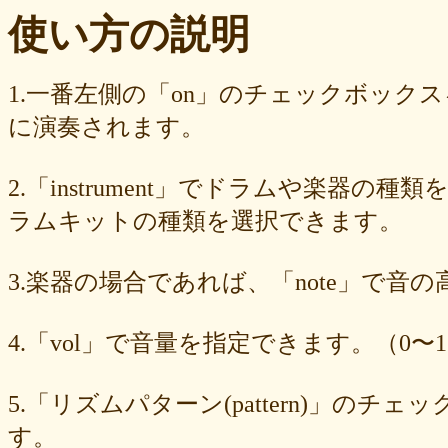
ba23f8e41e
af4394c99f
6d38537a62
620015f88b
42a29f8e54
使い方の説明
0ec360312d
faa9413074
edf12ab6c3
dee16d27c4
b5b6539562
9fcce57df6
8b24beae51
89d4f1bbdd
856c39952d
8288cef79d
4c796286c6
340ad882e1
1568abddff
0de2e30836
02998e587d
1.一番左側の「on」のチェックボック
d5377cd92c
d0dd3cb603
c59ba222c9
b8ad097d47
9f659fd909
に演奏されます。
9ef6ebcac2
99ce8a767d
924d9cb69e
924420a7a3
90274bff4e
7c5e32d3ed
6e70005023
6b6957415e
5e80ad5293
5095988ef6
4b7930b4d0
2038b53613
1ec36c4061
e46b239a6b
db1c936d78
2.「instrument」でドラムや楽器の種
d8e87cf486
d836b49a9d
d76a3e8c23
b9fed15d2b
b38ab1d1b8
ab588df87c
a4e75e4c92
a204a61a9b
a08fde1570
a01087c2be
ラムキットの種類を選択できます。
83d205db59
8058ee16b9
6709558878
49f63675b9
15ebcaa807
f447739453
f1c0d3dc34
da42cb1955
c62458f813
b37a74366d
3.楽器の場合であれば、「note」で音
b2fa6b2e85
b0ebace0d4
aa7f949dad
a558c898d9
6c1bd04085
4cdc426d81
3cd561418e
1182b99ba6
00e292a1f5
e186dc0158
d654560420
c7b6a2d824
c2d4263ad3
b6a3ebae49
a1d5a5a815
4.「vol」で音量を指定できます。（0〜1
8e583fa566
7ad1494187
730004aebd
6885987d16
65cfc3bafc
549cd673c1
46826ddb7d
1f3db7da4f
f7f3aaefdc
d492166dd6
c03ee6ed7d
b6644f8493
9cbe0408c7
84b5762063
62a6327de0
5.「リズムパターン(pattern)」の
628225f82f
52edae9aa8
18f5335287
1268752f8b
07c8575aba
す。
d9a6669c89
c7bdea50cf
b0028a39c5
a18acc69c9
a0d1cb27ad