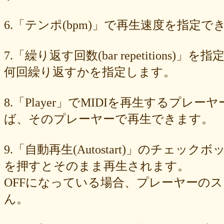
89e6983403
8533fa9130
781846e9cb
6b9f362c23
4e887b24b9
3ead6ea83a
08f33c49f1
f03e2db100
e9d79dc0cc
d10d20337c
6.「テンポ(bpm)」で再生速度を指定でき
bc4e86d124
a86454d5af
a21fbd24dc
8ea728273f
77fab01bea
73468471cf
086bf9fcae
f839ea6eb8
f59ab6f876
d4f92dc6f9
c81b0593c1
bc301c5458
b9b05c1c30
b77b06e8c8
b6c669ff01
7.「繰り返す回数(bar repetitio
96e88e2e7c
73522421d7
542712bc73
525a28a776
4086a90e60
何回繰り返すかを指定します。
0823766053
ff7e40cee8
c883974f52
b0b41f52fa
96116e3c1b
87fe98e89a
8247dd5d17
7c7c130e4a
7518e463a7
56dc16e387
51b2dae66f
3e795bcaec
010563934b
f49c4744b8
e5442af73b
8.「Player」でMIDIを再生する
dfc745d5b5
d0cad829d6
c6b827ad20
c3e63aff18
b656d3e82d
ad6f7dcfc9
ac69c327de
a7f6790d33
a64b08cffb
a30f12f95e
ば、そのプレーヤーで再生できます。
7b05f8138c
78e8adf757
74d31e65fd
66e2116aa7
61d4328ed8
4398a04500
15ad0d5259
e3c007bff4
de7baa6c15
dc7d006232
9.「自動再生(Autostart)」のチェッ
d9dd0eed7c
cced980bc0
b819610aad
8a1c0c81c0
7cf839275e
74873024c5
71e43fd74b
686dea5b28
5fec00f440
22da2c0e9d
を押すとそのまま再生されます。
0aa68fdc23
0a6164721d
daf1370064
d5ee40fc36
ce89d42943
OFFになっている場合、プレーヤーの
c90746f212
a931ac536a
97e8004df8
91c7ed5598
6ccae8b4c8
677439c6fd
563e6c698d
446eac72db
226c3f614f
213395174a
ん。
19020e22e4
0c727ebe85
0856871099
eb982325ec
e9cbf25271
b9d1d00184
b8045b96ff
a321d82208
a2a831ffc6
9a9bb290cf