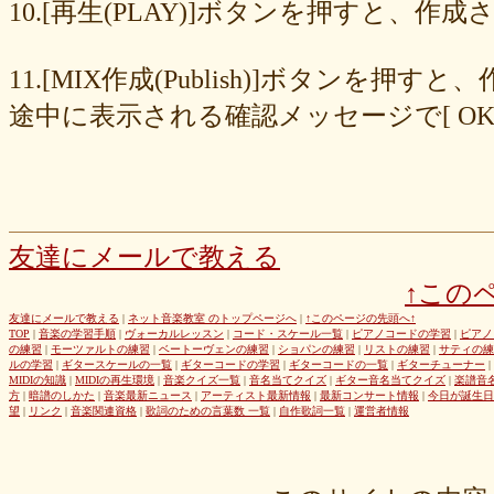
8cc6216226
859558fa7b
6d6b2688e7
6c20b0ea3b
6c17d59fb6
10.[再生(PLAY)]ボタンを押すと、
680392e3ca
67efe92fc1
424d8f7433
31dcb76251
f39402e7af
e8249017d4
e61e37969b
dad2acfe86
d65d23faa5
c971c479a3
11.[MIX作成(Publish)]ボタン
b8c89e652c
a049cc5cb0
9549b74be6
9464a5a754
75bc5fddef
72327b81ad
64766afcb0
5982faf785
37b81fb37a
2626069af6
途中に表示される確認メッセージで[ O
163476afd5
ff11537725
e56596ec21
d07f6cc27f
bc31193a8e
b79e0a5a4a
99b9b052b9
8987ee54c7
7f346ddcae
763b797cad
69ea046f5f
66b9ebbc79
6166771447
5fed773abd
52efdfc022
29a19c444a
23eaa364d1
1e8ba00bed
cf0487c553
b0e896a527
6e4bf24d1f
6219e85d0b
54b712bc18
3b63acaeed
dda20b294f
d538875846
bc97ffa855
a92c82a9b9
a87040e19c
a5c7798f47
友達にメールで教える
8d0b76a51f
82cd07e425
6e992b6590
6ba2b88ccf
68bb537805
↑この
463602b28b
26f9005f27
26e2f19a95
143f1b41c9
f4bf1a464f
e9191eb03d
caa6d4fba0
c9cc389c55
a8efcaad6c
87d3fa1850
友達にメールで教える
|
ネット音楽教室 のトップページへ
|
↑このページの先頭へ↑
TOP
|
音楽の学習手順
|
ヴォーカルレッスン
|
コード・スケール一覧
|
ピアノコードの学習
|
ピアノ
822c8a2221
6c9555584d
690bfb6814
64c135d1a2
402acec68f
の練習
|
モーツァルトの練習
|
ベートーヴェンの練習
|
ショパンの練習
|
リストの練習
|
サティの練
3365c53218
1f25023966
1399a07846
f964840e51
e9a7a614e7
ルの学習
|
ギタースケールの一覧
|
ギターコードの学習
|
ギターコードの一覧
|
ギターチューナー
|
MIDIの知識
|
MIDIの再生環境
|
音楽クイズ一覧
|
音名当てクイズ
|
ギター音名当てクイズ
|
楽譜音
c88b4e964f
b8da4c2285
b270827c51
8ebdef9f49
6e4d158010
方
|
暗譜のしかた
|
音楽最新ニュース
|
アーティスト最新情報
|
最新コンサート情報
|
今日が誕生日
42cb27f1d3
0f4040bbb4
04cf47f62f
df03296293
c36fe2da58
望
|
リンク
|
音楽関連資格
|
歌詞のための言葉数 一覧
|
自作歌詞一覧
|
運営者情報
c3480e1459
bf22798100
b8bf8db0a1
94ec67beb2
7c0e41411e
675194818b
406ca09894
28a161410e
1b26c7bbdf
105e2c2047
e7a96595b3
d635518744
c434a34b3f
b915735725
b52c835867