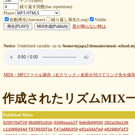
テンポ(bpm)
繰り返す回数(bar repetitions)
Player:
自動再生(Autostart)
繰り返し再生(Loop)
Visible
音が鳴らない時は
Notice
: Undefined variable: ua in
/home/mjapa2/domains/music-school.mj
MIDI・MP3ファイル保存（右クリック＞名前を付けてリンク先を保
作成されたリズムMIX
Published Mixes
820570df29
0b8885101b
0308eaa12f
6ebdb89595
262a28a138
c11086934d
f978935f1e
f47a80b359
e81a3dafe0
e6298bfaf2