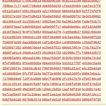
e52990dd20
c709c3a61a
be3d0901ec
bca315329d
9a63cb0d27
789bec7c77
ea97728ab3
da6955d233
cfee22b5b5
caefec2ff6
b911d1a647
b5bc2beeb5
a2c7450e62
880445a3b9
62ff75fef0
626527e1b9
55ef1dbd13
55a9a558b2
483a00bf52
3e3d1d8602
3b130b1ce9
311556ce67
28825ae792
0a19612e50
fadef01b71
c9365f3aa2
b4b04891bd
ad3e09ff17
a8a8dee0ec
a5f1324a99
a51bf8ea22
9c9f47b064
803aa542f8
7ce05e8b37
6382c6de43
6141e9b32b
59b942cc09
485f46a800
34c5ee3dac
0da4ddf528
f0903f4289
daa3dbbb46
cdf1db42b4
c44868669e
c25ddf9642
b020827352
a958670ea4
a15e63f521
880d17887e
77dc7912fe
4000fa81c9
25b0ce24f8
2010034792
182908c7f1
f486416b72
dd49b5a901
d6eaa0198c
b9aa763d3f
9c935c5094
91b0a72cbd
8fef38b601
8fee863d0a
80eeb3430a
5316227f0f
442dec5a4d
269f286f3c
10d43cdb42
f90f954682
f6881d11ef
e6c32b42a0
a4188483ee
9fcf9f1b3e
9aff2e409d
92aa5169fa
898e7eba1c
71706b56e0
710f4cd996
60e7fab908
2fc2817e70
2fbd748ca9
2bc2c23116
18ae976a5f
0a5c7d06ca
072e6fe598
019f37ed23
ddabb15a90
d6a569fc0b
cd3dccbd2e
caaf4dfd18
bc9d917a42
bafcad3ed7
baf1c2deac
aa4f1ea1ee
9e536e62b6
9519718cc1
8dbfbb62db
80769b257d
66befeb510
65d559bd93
38604f0f30
2c7c77c0e3
1d7df4821b
eb3fa731cd
ca1398119b
c8cb07711a