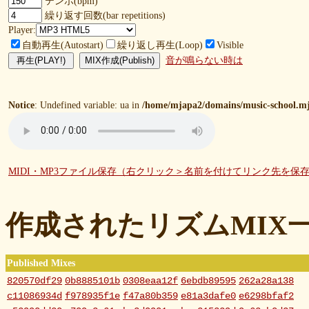
テンポ(bpm)
繰り返す回数(bar repetitions)
Player:
自動再生(Autostart)
繰り返し再生(Loop)
Visible
音が鳴らない時は
Notice
: Undefined variable: ua in
/home/mjapa2/domains/music-school.mj
MIDI・MP3ファイル保存（右クリック＞名前を付けてリンク先を保
作成されたリズムMIX
Published Mixes
820570df29
0b8885101b
0308eaa12f
6ebdb89595
262a28a138
c11086934d
f978935f1e
f47a80b359
e81a3dafe0
e6298bfaf2