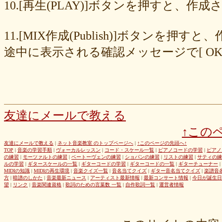
8cc6216226
859558fa7b
6d6b2688e7
6c20b0ea3b
6c17d59fb6
10.[再生(PLAY)]ボタンを押すと、
680392e3ca
67efe92fc1
424d8f7433
31dcb76251
f39402e7af
e8249017d4
e61e37969b
dad2acfe86
d65d23faa5
c971c479a3
11.[MIX作成(Publish)]ボタン
b8c89e652c
a049cc5cb0
9549b74be6
9464a5a754
75bc5fddef
72327b81ad
64766afcb0
5982faf785
37b81fb37a
2626069af6
途中に表示される確認メッセージで[ O
163476afd5
ff11537725
e56596ec21
d07f6cc27f
bc31193a8e
b79e0a5a4a
99b9b052b9
8987ee54c7
7f346ddcae
763b797cad
69ea046f5f
66b9ebbc79
6166771447
5fed773abd
52efdfc022
29a19c444a
23eaa364d1
1e8ba00bed
cf0487c553
b0e896a527
6e4bf24d1f
6219e85d0b
54b712bc18
3b63acaeed
dda20b294f
d538875846
bc97ffa855
a92c82a9b9
a87040e19c
a5c7798f47
友達にメールで教える
8d0b76a51f
82cd07e425
6e992b6590
6ba2b88ccf
68bb537805
↑この
463602b28b
26f9005f27
26e2f19a95
143f1b41c9
f4bf1a464f
e9191eb03d
caa6d4fba0
c9cc389c55
a8efcaad6c
87d3fa1850
友達にメールで教える
|
ネット音楽教室 のトップページへ
|
↑このページの先頭へ↑
TOP
|
音楽の学習手順
|
ヴォーカルレッスン
|
コード・スケール一覧
|
ピアノコードの学習
|
ピアノ
822c8a2221
6c9555584d
690bfb6814
64c135d1a2
402acec68f
の練習
|
モーツァルトの練習
|
ベートーヴェンの練習
|
ショパンの練習
|
リストの練習
|
サティの練
3365c53218
1f25023966
1399a07846
f964840e51
e9a7a614e7
ルの学習
|
ギタースケールの一覧
|
ギターコードの学習
|
ギターコードの一覧
|
ギターチューナー
|
MIDIの知識
|
MIDIの再生環境
|
音楽クイズ一覧
|
音名当てクイズ
|
ギター音名当てクイズ
|
楽譜音
c88b4e964f
b8da4c2285
b270827c51
8ebdef9f49
6e4d158010
方
|
暗譜のしかた
|
音楽最新ニュース
|
アーティスト最新情報
|
最新コンサート情報
|
今日が誕生日
42cb27f1d3
0f4040bbb4
04cf47f62f
df03296293
c36fe2da58
望
|
リンク
|
音楽関連資格
|
歌詞のための言葉数 一覧
|
自作歌詞一覧
|
運営者情報
c3480e1459
bf22798100
b8bf8db0a1
94ec67beb2
7c0e41411e
675194818b
406ca09894
28a161410e
1b26c7bbdf
105e2c2047
e7a96595b3
d635518744
c434a34b3f
b915735725
b52c835867