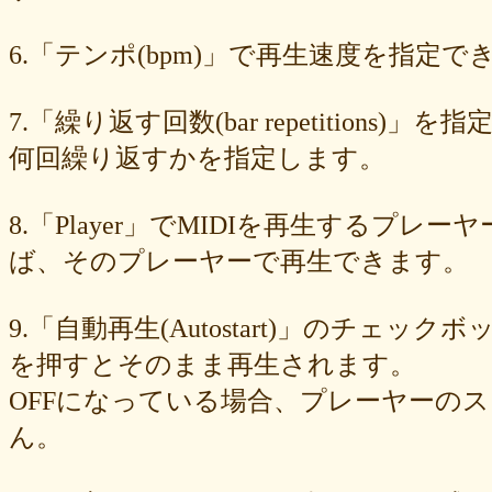
89e6983403
8533fa9130
781846e9cb
6b9f362c23
4e887b24b9
3ead6ea83a
08f33c49f1
f03e2db100
e9d79dc0cc
d10d20337c
6.「テンポ(bpm)」で再生速度を指定でき
bc4e86d124
a86454d5af
a21fbd24dc
8ea728273f
77fab01bea
73468471cf
086bf9fcae
f839ea6eb8
f59ab6f876
d4f92dc6f9
c81b0593c1
bc301c5458
b9b05c1c30
b77b06e8c8
b6c669ff01
7.「繰り返す回数(bar repetitio
96e88e2e7c
73522421d7
542712bc73
525a28a776
4086a90e60
何回繰り返すかを指定します。
0823766053
ff7e40cee8
c883974f52
b0b41f52fa
96116e3c1b
87fe98e89a
8247dd5d17
7c7c130e4a
7518e463a7
56dc16e387
51b2dae66f
3e795bcaec
010563934b
f49c4744b8
e5442af73b
8.「Player」でMIDIを再生する
dfc745d5b5
d0cad829d6
c6b827ad20
c3e63aff18
b656d3e82d
ad6f7dcfc9
ac69c327de
a7f6790d33
a64b08cffb
a30f12f95e
ば、そのプレーヤーで再生できます。
7b05f8138c
78e8adf757
74d31e65fd
66e2116aa7
61d4328ed8
4398a04500
15ad0d5259
e3c007bff4
de7baa6c15
dc7d006232
9.「自動再生(Autostart)」のチェッ
d9dd0eed7c
cced980bc0
b819610aad
8a1c0c81c0
7cf839275e
74873024c5
71e43fd74b
686dea5b28
5fec00f440
22da2c0e9d
を押すとそのまま再生されます。
0aa68fdc23
0a6164721d
daf1370064
d5ee40fc36
ce89d42943
OFFになっている場合、プレーヤーの
c90746f212
a931ac536a
97e8004df8
91c7ed5598
6ccae8b4c8
677439c6fd
563e6c698d
446eac72db
226c3f614f
213395174a
ん。
19020e22e4
0c727ebe85
0856871099
eb982325ec
e9cbf25271
b9d1d00184
b8045b96ff
a321d82208
a2a831ffc6
9a9bb290cf