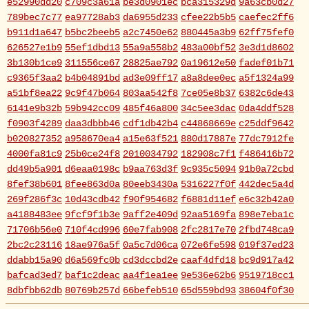
e52990dd20
c709c3a61a
be3d0901ec
bca315329d
9a63cb0d27
789bec7c77
ea97728ab3
da6955d233
cfee22b5b5
caefec2ff6
b911d1a647
b5bc2beeb5
a2c7450e62
880445a3b9
62ff75fef0
626527e1b9
55ef1dbd13
55a9a558b2
483a00bf52
3e3d1d8602
3b130b1ce9
311556ce67
28825ae792
0a19612e50
fadef01b71
c9365f3aa2
b4b04891bd
ad3e09ff17
a8a8dee0ec
a5f1324a99
a51bf8ea22
9c9f47b064
803aa542f8
7ce05e8b37
6382c6de43
6141e9b32b
59b942cc09
485f46a800
34c5ee3dac
0da4ddf528
f0903f4289
daa3dbbb46
cdf1db42b4
c44868669e
c25ddf9642
b020827352
a958670ea4
a15e63f521
880d17887e
77dc7912fe
4000fa81c9
25b0ce24f8
2010034792
182908c7f1
f486416b72
dd49b5a901
d6eaa0198c
b9aa763d3f
9c935c5094
91b0a72cbd
8fef38b601
8fee863d0a
80eeb3430a
5316227f0f
442dec5a4d
269f286f3c
10d43cdb42
f90f954682
f6881d11ef
e6c32b42a0
a4188483ee
9fcf9f1b3e
9aff2e409d
92aa5169fa
898e7eba1c
71706b56e0
710f4cd996
60e7fab908
2fc2817e70
2fbd748ca9
2bc2c23116
18ae976a5f
0a5c7d06ca
072e6fe598
019f37ed23
ddabb15a90
d6a569fc0b
cd3dccbd2e
caaf4dfd18
bc9d917a42
bafcad3ed7
baf1c2deac
aa4f1ea1ee
9e536e62b6
9519718cc1
8dbfbb62db
80769b257d
66befeb510
65d559bd93
38604f0f30
2c7c77c0e3
1d7df4821b
eb3fa731cd
ca1398119b
c8cb07711a