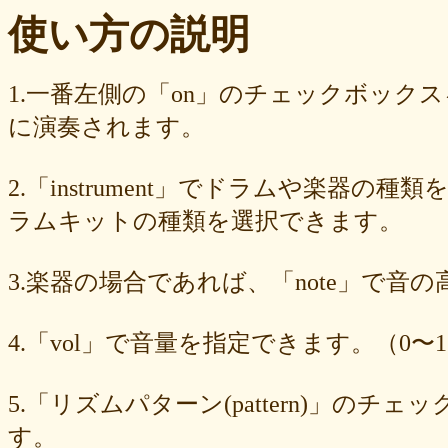
ba23f8e41e
af4394c99f
6d38537a62
620015f88b
42a29f8e54
使い方の説明
0ec360312d
faa9413074
edf12ab6c3
dee16d27c4
b5b6539562
9fcce57df6
8b24beae51
89d4f1bbdd
856c39952d
8288cef79d
4c796286c6
340ad882e1
1568abddff
0de2e30836
02998e587d
1.一番左側の「on」のチェックボック
d5377cd92c
d0dd3cb603
c59ba222c9
b8ad097d47
9f659fd909
に演奏されます。
9ef6ebcac2
99ce8a767d
924d9cb69e
924420a7a3
90274bff4e
7c5e32d3ed
6e70005023
6b6957415e
5e80ad5293
5095988ef6
4b7930b4d0
2038b53613
1ec36c4061
e46b239a6b
db1c936d78
2.「instrument」でドラムや楽器の種
d8e87cf486
d836b49a9d
d76a3e8c23
b9fed15d2b
b38ab1d1b8
ab588df87c
a4e75e4c92
a204a61a9b
a08fde1570
a01087c2be
ラムキットの種類を選択できます。
83d205db59
8058ee16b9
6709558878
49f63675b9
15ebcaa807
f447739453
f1c0d3dc34
da42cb1955
c62458f813
b37a74366d
3.楽器の場合であれば、「note」で音
b2fa6b2e85
b0ebace0d4
aa7f949dad
a558c898d9
6c1bd04085
4cdc426d81
3cd561418e
1182b99ba6
00e292a1f5
e186dc0158
d654560420
c7b6a2d824
c2d4263ad3
b6a3ebae49
a1d5a5a815
4.「vol」で音量を指定できます。（0〜1
8e583fa566
7ad1494187
730004aebd
6885987d16
65cfc3bafc
549cd673c1
46826ddb7d
1f3db7da4f
f7f3aaefdc
d492166dd6
c03ee6ed7d
b6644f8493
9cbe0408c7
84b5762063
62a6327de0
5.「リズムパターン(pattern)」の
628225f82f
52edae9aa8
18f5335287
1268752f8b
07c8575aba
す。
d9a6669c89
c7bdea50cf
b0028a39c5
a18acc69c9
a0d1cb27ad