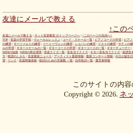
友達にメールで教える
↑この
友達にメールで教える
|
ネット音楽教室 のトップページへ
|
↑このページの先頭へ↑
TOP
|
音楽の学習手順
|
ヴォーカルレッスン
|
コード・スケール一覧
|
ピアノコードの学習
|
ピアノ
の練習
|
モーツァルトの練習
|
ベートーヴェンの練習
|
ショパンの練習
|
リストの練習
|
サティの練
ルの学習
|
ギタースケールの一覧
|
ギターコードの学習
|
ギターコードの一覧
|
ギターチューナー
|
MIDIの知識
|
MIDIの再生環境
|
音楽クイズ一覧
|
音名当てクイズ
|
ギター音名当てクイズ
|
楽譜音
方
|
暗譜のしかた
|
音楽最新ニュース
|
アーティスト最新情報
|
最新コンサート情報
|
今日が誕生日
望
|
リンク
|
音楽関連資格
|
歌詞のための言葉数 一覧
|
自作歌詞一覧
|
運営者情報
このサイトの内容
Copyright © 2026.
ネ