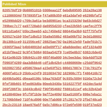
Published Mixes
820570df29
0b8885101b
0308eaa12f
6ebdb89595
262a28a138
c11086934d
f978935f1e
f47a80b359
e81a3dafe0
e6298bfaf2
e52990dd20
c709c3a61a
be3d0901ec
bca315329d
9a63cb0d27
789bec7c77
ea97728ab3
da6955d233
cfee22b5b5
caefec2ff6
b911d1a647
b5bc2beeb5
a2c7450e62
880445a3b9
62ff75fef0
626527e1b9
55ef1dbd13
55a9a558b2
483a00bf52
3e3d1d8602
3b130b1ce9
311556ce67
28825ae792
0a19612e50
fadef01b71
c9365f3aa2
b4b04891bd
ad3e09ff17
a8a8dee0ec
a5f1324a99
a51bf8ea22
9c9f47b064
803aa542f8
7ce05e8b37
6382c6de43
6141e9b32b
59b942cc09
485f46a800
34c5ee3dac
0da4ddf528
f0903f4289
daa3dbbb46
cdf1db42b4
c44868669e
c25ddf9642
b020827352
a958670ea4
a15e63f521
880d17887e
77dc7912fe
4000fa81c9
25b0ce24f8
2010034792
182908c7f1
f486416b72
dd49b5a901
d6eaa0198c
b9aa763d3f
9c935c5094
91b0a72cbd
8fef38b601
8fee863d0a
80eeb3430a
5316227f0f
442dec5a4d
269f286f3c
10d43cdb42
f90f954682
f6881d11ef
e6c32b42a0
a4188483ee
9fcf9f1b3e
9aff2e409d
92aa5169fa
898e7eba1c
71706b56e0
710f4cd996
60e7fab908
2fc2817e70
2fbd748ca9
2bc2c23116
18ae976a5f
0a5c7d06ca
072e6fe598
019f37ed23