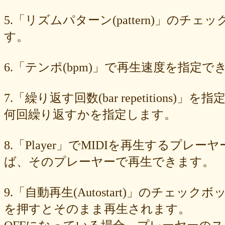
549cd673c1
46826ddb7d
1f3db7da4f
f7f3aaefdc
d492166dd6
c03ee6ed7d
b6644f8493
9cbe0408c7
84b5762063
62a6327de0
5.「リズムパターン(pattern)」の
628225f82f
52edae9aa8
18f5335287
1268752f8b
07c8575aba
す。
d9a6669c89
c7bdea50cf
b0028a39c5
a18acc69c9
a0d1cb27ad
89e6983403
8533fa9130
781846e9cb
6b9f362c23
4e887b24b9
3ead6ea83a
08f33c49f1
f03e2db100
e9d79dc0cc
d10d20337c
6.「テンポ(bpm)」で再生速度を指定でき
bc4e86d124
a86454d5af
a21fbd24dc
8ea728273f
77fab01bea
73468471cf
086bf9fcae
f839ea6eb8
f59ab6f876
d4f92dc6f9
c81b0593c1
bc301c5458
b9b05c1c30
b77b06e8c8
b6c669ff01
7.「繰り返す回数(bar repetitio
96e88e2e7c
73522421d7
542712bc73
525a28a776
4086a90e60
何回繰り返すかを指定します。
0823766053
ff7e40cee8
c883974f52
b0b41f52fa
96116e3c1b
87fe98e89a
8247dd5d17
7c7c130e4a
7518e463a7
56dc16e387
51b2dae66f
3e795bcaec
010563934b
f49c4744b8
e5442af73b
8.「Player」でMIDIを再生する
dfc745d5b5
d0cad829d6
c6b827ad20
c3e63aff18
b656d3e82d
ad6f7dcfc9
ac69c327de
a7f6790d33
a64b08cffb
a30f12f95e
ば、そのプレーヤーで再生できます。
7b05f8138c
78e8adf757
74d31e65fd
66e2116aa7
61d4328ed8
4398a04500
15ad0d5259
e3c007bff4
de7baa6c15
dc7d006232
9.「自動再生(Autostart)」のチェッ
d9dd0eed7c
cced980bc0
b819610aad
8a1c0c81c0
7cf839275e
74873024c5
71e43fd74b
686dea5b28
5fec00f440
22da2c0e9d
を押すとそのまま再生されます。
0aa68fdc23
0a6164721d
daf1370064
d5ee40fc36
ce89d42943
c90746f212
a931ac536a
97e8004df8
91c7ed5598
6ccae8b4c8