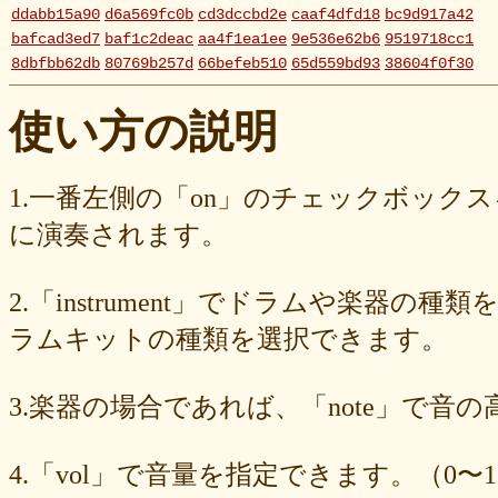
ddabb15a90
d6a569fc0b
cd3dccbd2e
caaf4dfd18
bc9d917a42
bafcad3ed7
baf1c2deac
aa4f1ea1ee
9e536e62b6
9519718cc1
8dbfbb62db
80769b257d
66befeb510
65d559bd93
38604f0f30
2c7c77c0e3
1d7df4821b
eb3fa731cd
ca1398119b
c8cb07711a
ba23f8e41e
af4394c99f
6d38537a62
620015f88b
42a29f8e54
使い方の説明
0ec360312d
faa9413074
edf12ab6c3
dee16d27c4
b5b6539562
9fcce57df6
8b24beae51
89d4f1bbdd
856c39952d
8288cef79d
4c796286c6
340ad882e1
1568abddff
0de2e30836
02998e587d
1.一番左側の「on」のチェックボック
d5377cd92c
d0dd3cb603
c59ba222c9
b8ad097d47
9f659fd909
に演奏されます。
9ef6ebcac2
99ce8a767d
924d9cb69e
924420a7a3
90274bff4e
7c5e32d3ed
6e70005023
6b6957415e
5e80ad5293
5095988ef6
4b7930b4d0
2038b53613
1ec36c4061
e46b239a6b
db1c936d78
2.「instrument」でドラムや楽器の種
d8e87cf486
d836b49a9d
d76a3e8c23
b9fed15d2b
b38ab1d1b8
ab588df87c
a4e75e4c92
a204a61a9b
a08fde1570
a01087c2be
ラムキットの種類を選択できます。
83d205db59
8058ee16b9
6709558878
49f63675b9
15ebcaa807
f447739453
f1c0d3dc34
da42cb1955
c62458f813
b37a74366d
3.楽器の場合であれば、「note」で音
b2fa6b2e85
b0ebace0d4
aa7f949dad
a558c898d9
6c1bd04085
4cdc426d81
3cd561418e
1182b99ba6
00e292a1f5
e186dc0158
d654560420
c7b6a2d824
c2d4263ad3
b6a3ebae49
a1d5a5a815
4.「vol」で音量を指定できます。（0〜1
8e583fa566
7ad1494187
730004aebd
6885987d16
65cfc3bafc