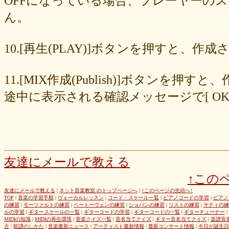
OFFになっている場合、プレーヤーの
677439c6fd
563e6c698d
446eac72db
226c3f614f
213395174a
ん。
19020e22e4
0c727ebe85
0856871099
eb982325ec
e9cbf25271
b9d1d00184
b8045b96ff
a321d82208
a2a831ffc6
9a9bb290cf
8cc6216226
859558fa7b
6d6b2688e7
6c20b0ea3b
6c17d59fb6
10.[再生(PLAY)]ボタンを押すと、
680392e3ca
67efe92fc1
424d8f7433
31dcb76251
f39402e7af
e8249017d4
e61e37969b
dad2acfe86
d65d23faa5
c971c479a3
11.[MIX作成(Publish)]ボタン
b8c89e652c
a049cc5cb0
9549b74be6
9464a5a754
75bc5fddef
72327b81ad
64766afcb0
5982faf785
37b81fb37a
2626069af6
途中に表示される確認メッセージで[ O
163476afd5
ff11537725
e56596ec21
d07f6cc27f
bc31193a8e
b79e0a5a4a
99b9b052b9
8987ee54c7
7f346ddcae
763b797cad
69ea046f5f
66b9ebbc79
6166771447
5fed773abd
52efdfc022
29a19c444a
23eaa364d1
1e8ba00bed
cf0487c553
b0e896a527
6e4bf24d1f
6219e85d0b
54b712bc18
3b63acaeed
dda20b294f
d538875846
bc97ffa855
a92c82a9b9
a87040e19c
a5c7798f47
友達にメールで教える
8d0b76a51f
82cd07e425
6e992b6590
6ba2b88ccf
68bb537805
↑この
463602b28b
26f9005f27
26e2f19a95
143f1b41c9
f4bf1a464f
e9191eb03d
caa6d4fba0
c9cc389c55
a8efcaad6c
87d3fa1850
友達にメールで教える
|
ネット音楽教室 のトップページへ
|
↑このページの先頭へ↑
TOP
|
音楽の学習手順
|
ヴォーカルレッスン
|
コード・スケール一覧
|
ピアノコードの学習
|
ピアノ
822c8a2221
6c9555584d
690bfb6814
64c135d1a2
402acec68f
の練習
|
モーツァルトの練習
|
ベートーヴェンの練習
|
ショパンの練習
|
リストの練習
|
サティの練
3365c53218
1f25023966
1399a07846
f964840e51
e9a7a614e7
ルの学習
|
ギタースケールの一覧
|
ギターコードの学習
|
ギターコードの一覧
|
ギターチューナー
|
MIDIの知識
|
MIDIの再生環境
|
音楽クイズ一覧
|
音名当てクイズ
|
ギター音名当てクイズ
|
楽譜音
c88b4e964f
b8da4c2285
b270827c51
8ebdef9f49
6e4d158010
方
|
暗譜のしかた
|
音楽最新ニュース
|
アーティスト最新情報
|
最新コンサート情報
|
今日が誕生日