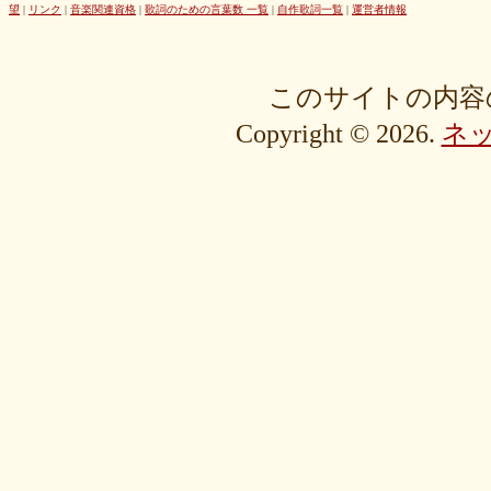
42cb27f1d3
0f4040bbb4
04cf47f62f
df03296293
c36fe2da58
望
|
リンク
|
音楽関連資格
|
歌詞のための言葉数 一覧
|
自作歌詞一覧
|
運営者情報
c3480e1459
bf22798100
b8bf8db0a1
94ec67beb2
7c0e41411e
675194818b
406ca09894
28a161410e
1b26c7bbdf
105e2c2047
e7a96595b3
d635518744
c434a34b3f
b915735725
b52c835867
このサイトの内容
9fc634585a
9a33ee4889
95a3a74b31
94a7f22cb0
7db412d099
Copyright © 2026.
ネ
76379527b6
7407223880
72234b8d1a
228bfbe0f8
0d7d3b584e
0816a7c984
06c2b8a602
fa20e59202
cc8c7f67ed
c689e48133
c2b15d69df
b48faa67fe
b0b3ab756f
98a4479ea0
905d4b4dad
8970dbabef
64002b0048
56e6efc5a8
568c92c9da
4fb9f06b77
381a65ffd9
1c76519672
fa6f13ec69
e92ac18f7b
e1e87e5623
d1498da0fa
cebe9a83e2
a7864853c3
88603b00e3
83bfcceb4e
637e24eddc
18d3243bd9
ebcf32ddfd
aa46363b7b
9ee57c465f
766e9152ea
4558af5ef1
204b35c644
0111ac8c15
fd334bd5c9
da081bcc1f
c58c0a008b
bf5093f77a
bac9bd4851
ad2806b7b3
ab3c34ad47
827fe8cc46
766505d0bf
6bc1611865
6a049e9542
690c9132d4
63e515cfed
552c7a77f9
3ecbd9b416
34c7d3ddac
2aa2eb5df5
f0d4825b88
edd57f0f87
d82a80f1c0
cb54897b8c
bf256441ee
a2eb7bacaf
9eb29032fd
8576e1531f
83c35ef2f9
8195f4ab6a
7d77b375b4
72b488f5e7
4f6c10f665
35e3508e40
33f871e6a2
16192d99b8
092ef9d556
0479619de1
fcf11134da