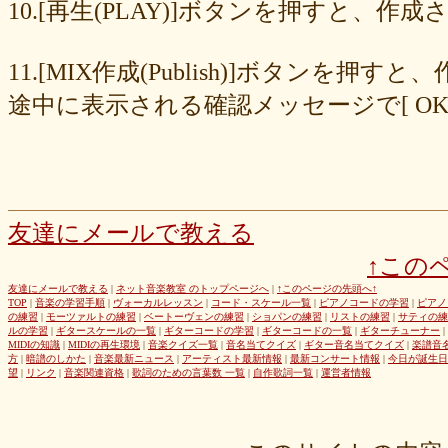
8cc6216226
859558fa7b
6d6b2688e7
6c20b0ea3b
6c17d59fb6
10.[再生(PLAY)]ボタンを押すと、
680392e3ca
67efe92fc1
424d8f7433
31dcb76251
f39402e7af
e8249017d4
e61e37969b
dad2acfe86
d65d23faa5
c971c479a3
11.[MIX作成(Publish)]ボタン
b8c89e652c
a049cc5cb0
9549b74be6
9464a5a754
75bc5fddef
72327b81ad
64766afcb0
5982faf785
37b81fb37a
2626069af6
途中に表示される確認メッセージで[ O
163476afd5
ff11537725
e56596ec21
d07f6cc27f
bc31193a8e
b79e0a5a4a
99b9b052b9
8987ee54c7
7f346ddcae
763b797cad
69ea046f5f
66b9ebbc79
6166771447
5fed773abd
52efdfc022
29a19c444a
23eaa364d1
1e8ba00bed
cf0487c553
b0e896a527
6e4bf24d1f
6219e85d0b
54b712bc18
3b63acaeed
dda20b294f
d538875846
bc97ffa855
a92c82a9b9
a87040e19c
a5c7798f47
友達にメールで教える
8d0b76a51f
82cd07e425
6e992b6590
6ba2b88ccf
68bb537805
↑この
463602b28b
26f9005f27
26e2f19a95
143f1b41c9
f4bf1a464f
e9191eb03d
caa6d4fba0
c9cc389c55
a8efcaad6c
87d3fa1850
友達にメールで教える
|
ネット音楽教室 のトップページへ
|
↑このページの先頭へ↑
TOP
|
音楽の学習手順
|
ヴォーカルレッスン
|
コード・スケール一覧
|
ピアノコードの学習
|
ピアノ
822c8a2221
6c9555584d
690bfb6814
64c135d1a2
402acec68f
の練習
|
モーツァルトの練習
|
ベートーヴェンの練習
|
ショパンの練習
|
リストの練習
|
サティの練
3365c53218
1f25023966
1399a07846
f964840e51
e9a7a614e7
ルの学習
|
ギタースケールの一覧
|
ギターコードの学習
|
ギターコードの一覧
|
ギターチューナー
|
MIDIの知識
|
MIDIの再生環境
|
音楽クイズ一覧
|
音名当てクイズ
|
ギター音名当てクイズ
|
楽譜音
c88b4e964f
b8da4c2285
b270827c51
8ebdef9f49
6e4d158010
方
|
暗譜のしかた
|
音楽最新ニュース
|
アーティスト最新情報
|
最新コンサート情報
|
今日が誕生日
42cb27f1d3
0f4040bbb4
04cf47f62f
df03296293
c36fe2da58
望
|
リンク
|
音楽関連資格
|
歌詞のための言葉数 一覧
|
自作歌詞一覧
|
運営者情報
c3480e1459
bf22798100
b8bf8db0a1
94ec67beb2
7c0e41411e
675194818b
406ca09894
28a161410e
1b26c7bbdf
105e2c2047
e7a96595b3
d635518744
c434a34b3f
b915735725
b52c835867