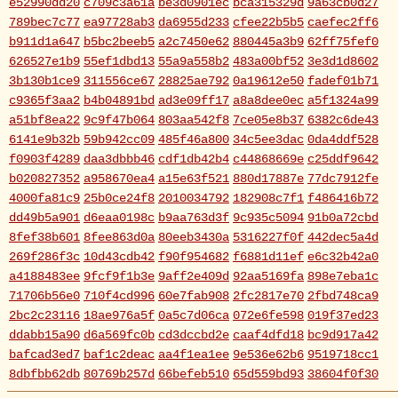
e52990dd20
c709c3a61a
be3d0901ec
bca315329d
9a63cb0d27
789bec7c77
ea97728ab3
da6955d233
cfee22b5b5
caefec2ff6
b911d1a647
b5bc2beeb5
a2c7450e62
880445a3b9
62ff75fef0
626527e1b9
55ef1dbd13
55a9a558b2
483a00bf52
3e3d1d8602
3b130b1ce9
311556ce67
28825ae792
0a19612e50
fadef01b71
c9365f3aa2
b4b04891bd
ad3e09ff17
a8a8dee0ec
a5f1324a99
a51bf8ea22
9c9f47b064
803aa542f8
7ce05e8b37
6382c6de43
6141e9b32b
59b942cc09
485f46a800
34c5ee3dac
0da4ddf528
f0903f4289
daa3dbbb46
cdf1db42b4
c44868669e
c25ddf9642
b020827352
a958670ea4
a15e63f521
880d17887e
77dc7912fe
4000fa81c9
25b0ce24f8
2010034792
182908c7f1
f486416b72
dd49b5a901
d6eaa0198c
b9aa763d3f
9c935c5094
91b0a72cbd
8fef38b601
8fee863d0a
80eeb3430a
5316227f0f
442dec5a4d
269f286f3c
10d43cdb42
f90f954682
f6881d11ef
e6c32b42a0
a4188483ee
9fcf9f1b3e
9aff2e409d
92aa5169fa
898e7eba1c
71706b56e0
710f4cd996
60e7fab908
2fc2817e70
2fbd748ca9
2bc2c23116
18ae976a5f
0a5c7d06ca
072e6fe598
019f37ed23
ddabb15a90
d6a569fc0b
cd3dccbd2e
caaf4dfd18
bc9d917a42
bafcad3ed7
baf1c2deac
aa4f1ea1ee
9e536e62b6
9519718cc1
8dbfbb62db
80769b257d
66befeb510
65d559bd93
38604f0f30
2c7c77c0e3
1d7df4821b
eb3fa731cd
ca1398119b
c8cb07711a