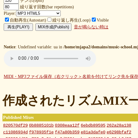
テンポ(bpm)
繰り返す回数(bar repetitions)
Player:
自動再生(Autostart)
繰り返し再生(Loop)
Visible
音が鳴らない時は
Notice
: Undefined variable: ua in
/home/mjapa2/domains/music-school.mj
MIDI・MP3ファイル保存（右クリック＞名前を付けてリンク先を保
作成されたリズムMIX
Published Mixes
820570df29
0b8885101b
0308eaa12f
6ebdb89595
262a28a138
c11086934d
f978935f1e
f47a80b359
e81a3dafe0
e6298bfaf2