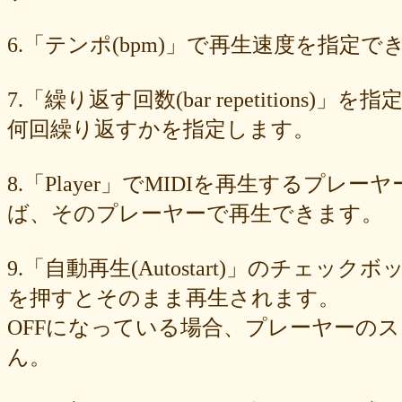
89e6983403
8533fa9130
781846e9cb
6b9f362c23
4e887b24b9
3ead6ea83a
08f33c49f1
f03e2db100
e9d79dc0cc
d10d20337c
6.「テンポ(bpm)」で再生速度を指定でき
bc4e86d124
a86454d5af
a21fbd24dc
8ea728273f
77fab01bea
73468471cf
086bf9fcae
f839ea6eb8
f59ab6f876
d4f92dc6f9
c81b0593c1
bc301c5458
b9b05c1c30
b77b06e8c8
b6c669ff01
7.「繰り返す回数(bar repetitio
96e88e2e7c
73522421d7
542712bc73
525a28a776
4086a90e60
何回繰り返すかを指定します。
0823766053
ff7e40cee8
c883974f52
b0b41f52fa
96116e3c1b
87fe98e89a
8247dd5d17
7c7c130e4a
7518e463a7
56dc16e387
51b2dae66f
3e795bcaec
010563934b
f49c4744b8
e5442af73b
8.「Player」でMIDIを再生する
dfc745d5b5
d0cad829d6
c6b827ad20
c3e63aff18
b656d3e82d
ad6f7dcfc9
ac69c327de
a7f6790d33
a64b08cffb
a30f12f95e
ば、そのプレーヤーで再生できます。
7b05f8138c
78e8adf757
74d31e65fd
66e2116aa7
61d4328ed8
4398a04500
15ad0d5259
e3c007bff4
de7baa6c15
dc7d006232
9.「自動再生(Autostart)」のチェッ
d9dd0eed7c
cced980bc0
b819610aad
8a1c0c81c0
7cf839275e
74873024c5
71e43fd74b
686dea5b28
5fec00f440
22da2c0e9d
を押すとそのまま再生されます。
0aa68fdc23
0a6164721d
daf1370064
d5ee40fc36
ce89d42943
OFFになっている場合、プレーヤーの
c90746f212
a931ac536a
97e8004df8
91c7ed5598
6ccae8b4c8
677439c6fd
563e6c698d
446eac72db
226c3f614f
213395174a
ん。
19020e22e4
0c727ebe85
0856871099
eb982325ec
e9cbf25271
b9d1d00184
b8045b96ff
a321d82208
a2a831ffc6
9a9bb290cf