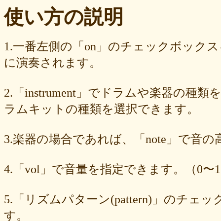
ba23f8e41e
af4394c99f
6d38537a62
620015f88b
42a29f8e54
使い方の説明
0ec360312d
faa9413074
edf12ab6c3
dee16d27c4
b5b6539562
9fcce57df6
8b24beae51
89d4f1bbdd
856c39952d
8288cef79d
4c796286c6
340ad882e1
1568abddff
0de2e30836
02998e587d
1.一番左側の「on」のチェックボック
d5377cd92c
d0dd3cb603
c59ba222c9
b8ad097d47
9f659fd909
に演奏されます。
9ef6ebcac2
99ce8a767d
924d9cb69e
924420a7a3
90274bff4e
7c5e32d3ed
6e70005023
6b6957415e
5e80ad5293
5095988ef6
4b7930b4d0
2038b53613
1ec36c4061
e46b239a6b
db1c936d78
2.「instrument」でドラムや楽器の種
d8e87cf486
d836b49a9d
d76a3e8c23
b9fed15d2b
b38ab1d1b8
ab588df87c
a4e75e4c92
a204a61a9b
a08fde1570
a01087c2be
ラムキットの種類を選択できます。
83d205db59
8058ee16b9
6709558878
49f63675b9
15ebcaa807
f447739453
f1c0d3dc34
da42cb1955
c62458f813
b37a74366d
3.楽器の場合であれば、「note」で音
b2fa6b2e85
b0ebace0d4
aa7f949dad
a558c898d9
6c1bd04085
4cdc426d81
3cd561418e
1182b99ba6
00e292a1f5
e186dc0158
d654560420
c7b6a2d824
c2d4263ad3
b6a3ebae49
a1d5a5a815
4.「vol」で音量を指定できます。（0〜1
8e583fa566
7ad1494187
730004aebd
6885987d16
65cfc3bafc
549cd673c1
46826ddb7d
1f3db7da4f
f7f3aaefdc
d492166dd6
c03ee6ed7d
b6644f8493
9cbe0408c7
84b5762063
62a6327de0
5.「リズムパターン(pattern)」の
628225f82f
52edae9aa8
18f5335287
1268752f8b
07c8575aba
す。
d9a6669c89
c7bdea50cf
b0028a39c5
a18acc69c9
a0d1cb27ad