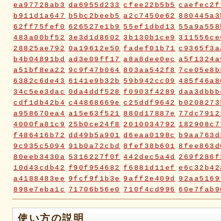
ea97728ab3
da6955d233
cfee22b5b5
caefec2f
b911d1a647
b5bc2beeb5
a2c7450e62
880445a3
62ff75fef0
626527e1b9
55ef1dbd13
55a9a558
483a00bf52
3e3d1d8602
3b130b1ce9
311556ce
28825ae792
0a19612e50
fadef01b71
c9365f3a
b4b04891bd
ad3e09ff17
a8a8dee0ec
a5f1324a
a51bf8ea22
9c9f47b064
803aa542f8
7ce05e8b
6382c6de43
6141e9b32b
59b942cc09
485f46a8
34c5ee3dac
0da4ddf528
f0903f4289
daa3dbbb
cdf1db42b4
c44868669e
c25ddf9642
b0208273
a958670ea4
a15e63f521
880d17887e
77dc7912
4000fa81c9
25b0ce24f8
2010034792
182908c7
f486416b72
dd49b5a901
d6eaa0198c
b9aa763d
9c935c5094
91b0a72cbd
8fef38b601
8fee863d
80eeb3430a
5316227f0f
442dec5a4d
269f286f
10d43cdb42
f90f954682
f6881d11ef
e6c32b42
a4188483ee
9fcf9f1b3e
9aff2e409d
92aa5169
898e7eba1c
71706b56e0
710f4cd996
60e7fab9
2fc2817e70
2fbd748ca9
2bc2c23116
18ae976a
0a5c7d06ca
072e6fe598
019f37ed23
ddabb15a
使い方の説明