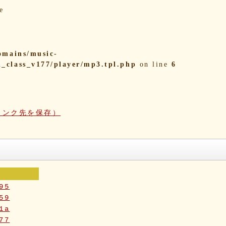
e
omains/music-
i_class_v177/player/mp3.tpl.php
on line
6
リンク先を保存）
95
59
1a
77