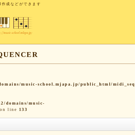
I作成などができます
UENCER
omains/music-school.mjapa.jp/public_html/midi_se
2/domains/music-
on line
133