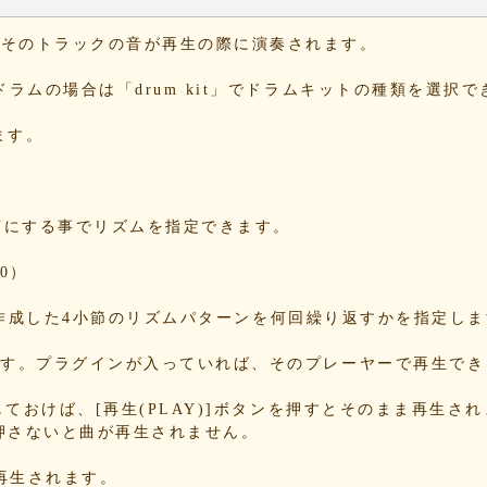
42
b6
と、そのトラックの音が再生の際に演奏されます。
10
1b
。ドラムの場合は「drum kit」でドラムキットの種類を選択
1e
54
ます。
c4
dd
e1
2c
をONにする事でリズムを指定できます。
09
a3
0）
5e
13
する事で、作成した4小節のリズムパターンを何回繰り返すかを指定し
86
b8
できます。プラグインが入っていれば、そのプレーヤーで再生で
70
78
Nにしておけば、[再生(PLAY)]ボタンを押すとそのまま再生さ
押さないと曲が再生されません。
34
85
が再生されます。
85