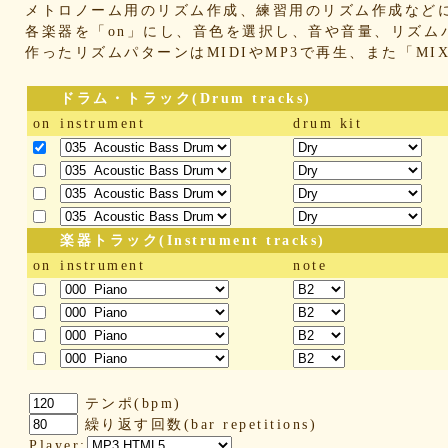
メトロノーム用のリズム作成、練習用のリズム作成など
各楽器を「on」にし、音色を選択し、音や音量、リズム
作ったリズムパターンはMIDIやMP3で再生、また「M
ドラム・トラック(Drum tracks)
on
instrument
drum kit
楽器トラック(Instrument tracks)
on
instrument
note
テンポ(bpm)
繰り返す回数(bar repetitions)
Player: