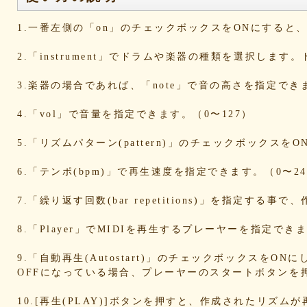
d6a569fc0b
cd3dccbd2e
caaf4dfd18
bc9d917a
bafcad3ed7
baf1c2deac
aa4f1ea1ee
9e536e62
1.一番左側の「on」のチェックボックスをONにする
9519718cc1
8dbfbb62db
80769b257d
66befeb5
65d559bd93
38604f0f30
2c7c77c0e3
1d7df482
2.「instrument」でドラムや楽器の種類を選択します
eb3fa731cd
ca1398119b
c8cb07711a
ba23f8e4
af4394c99f
6d38537a62
620015f88b
42a29f8e
3.楽器の場合であれば、「note」で音の高さを指定でき
0ec360312d
faa9413074
edf12ab6c3
dee16d27
b5b6539562
9fcce57df6
8b24beae51
89d4f1bb
4.「vol」で音量を指定できます。（0〜127）
856c39952d
8288cef79d
4c796286c6
340ad882
1568abddff
0de2e30836
02998e587d
d5377cd9
5.「リズムパターン(pattern)」のチェックボックス
d0dd3cb603
c59ba222c9
b8ad097d47
9f659fd9
9ef6ebcac2
99ce8a767d
924d9cb69e
924420a7
6.「テンポ(bpm)」で再生速度を指定できます。（0〜24
90274bff4e
7c5e32d3ed
6e70005023
6b695741
5e80ad5293
5095988ef6
4b7930b4d0
2038b536
7.「繰り返す回数(bar repetitions)」を指定
1ec36c4061
e46b239a6b
db1c936d78
d8e87cf4
d836b49a9d
d76a3e8c23
b9fed15d2b
b38ab1d1
8.「Player」でMIDIを再生するプレーヤーを指定
ab588df87c
a4e75e4c92
a204a61a9b
a08fde15
a01087c2be
83d205db59
8058ee16b9
67095588
9.「自動再生(Autostart)」のチェックボックスをO
OFFになっている場合、プレーヤーのスタートボタンを
49f63675b9
15ebcaa807
f447739453
f1c0d3dc
da42cb1955
c62458f813
b37a74366d
b2fa6b2e
10.[再生(PLAY)]ボタンを押すと、作成されたリズム
b0ebace0d4
aa7f949dad
a558c898d9
6c1bd040