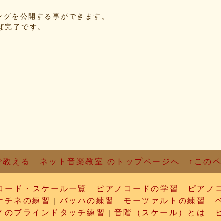
f5
れたソングを公開する事ができます。
d3
せば完了です。
87
c1
d6
63
87
cf
03
b9
cc
dc
ae
c1
01
で教える
|
ネット音楽教室 のトップページへ
|
↑この
76
52
コード・スケール一覧
|
ピアノコードの学習
|
ピアノ
17
ナチネの練習
|
バッハの練習
|
モーツァルトの練習
|
6f
ノのブラインドタッチ練習
|
音階（スケール）とは
|
3b