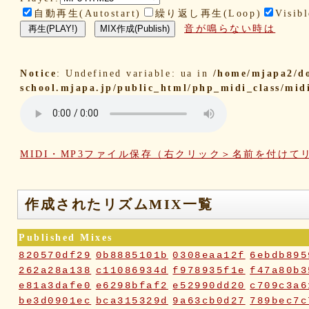
自動再生(Autostart)
繰り返し再生(Loop)
Visibl
音が鳴らない時は
Notice
: Undefined variable: ua in
/home/mjapa2/d
school.mjapa.jp/public_html/php_midi_class/mid
MIDI・MP3ファイル保存（右クリック＞名前を付けて
作成されたリズムMIX一覧
Published Mixes
820570df29
0b8885101b
0308eaa12f
6ebdb895
262a28a138
c11086934d
f978935f1e
f47a80b3
e81a3dafe0
e6298bfaf2
e52990dd20
c709c3a6
be3d0901ec
bca315329d
9a63cb0d27
789bec7c