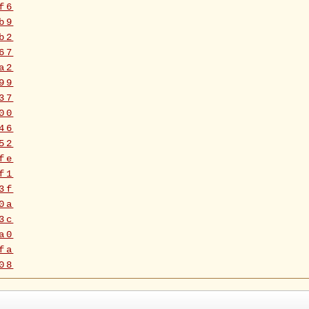
f6
b9
b2
67
a2
99
37
00
46
52
fe
f1
3f
0a
3c
a0
fa
08
5f
90