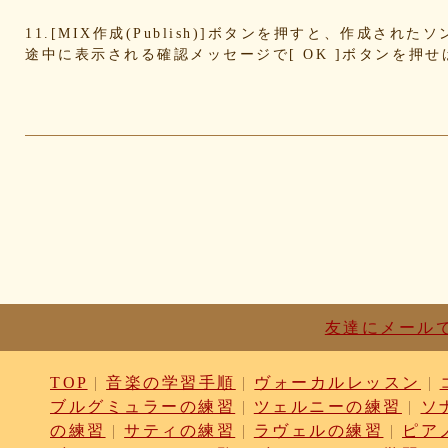
4cdc426d81
3cd561418e
1182b99ba6
00e292a1
11.[MIX作成(Publish)]ボタンを押すと、作成さ
e186dc0158
d654560420
c7b6a2d824
c2d4263a
途中に表示される確認メッセージで[ OK ]ボタンを押
b6a3ebae49
a1d5a5a815
8e583fa566
7ad14941
730004aebd
6885987d16
65cfc3bafc
549cd673
46826ddb7d
1f3db7da4f
f7f3aaefdc
d492166d
c03ee6ed7d
b6644f8493
9cbe0408c7
84b57620
62a6327de0
628225f82f
52edae9aa8
18f53352
1268752f8b
07c8575aba
d9a6669c89
c7bdea50
b0028a39c5
a18acc69c9
a0d1cb27ad
89e69834
8533fa9130
781846e9cb
6b9f362c23
4e887b24
3ead6ea83a
08f33c49f1
f03e2db100
e9d79dc0
d10d20337c
bc4e86d124
a86454d5af
a21fbd24
8ea728273f
77fab01bea
73468471cf
086bf9fc
f839ea6eb8
f59ab6f876
d4f92dc6f9
c81b0593
bc301c5458
b9b05c1c30
b77b06e8c8
b6c669ff
友達にメール
96e88e2e7c
73522421d7
542712bc73
525a28a7
4086a90e60
0823766053
ff7e40cee8
c883974f
TOP
|
音楽の学習手順
|
ヴォーカルレッスン
|
b0b41f52fa
96116e3c1b
87fe98e89a
8247dd5d
ブルグミュラーの練習
|
ツェルニーの練習
|
ソ
7c7c130e4a
7518e463a7
56dc16e387
51b2dae6
の練習
|
サティの練習
|
ラヴェルの練習
|
ピア
3e795bcaec
010563934b
f49c4744b8
e5442af7